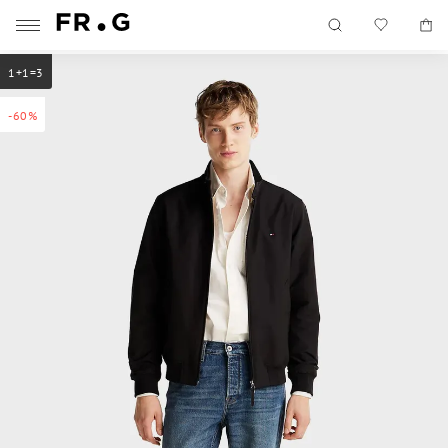
1+1=3
-60%