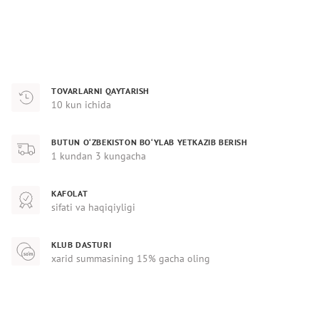
TOVARLARNI QAYTARISH
10 kun ichida
BUTUN O‘ZBEKISTON BO‘YLAB YETKAZIB BERISH
1 kundan 3 kungacha
KAFOLAT
sifati va haqiqiyligi
KLUB DASTURI
xarid summasining 15% gacha oling