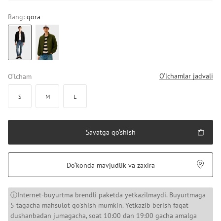
Rang:
qora
O‘lchamlar jadvali
O‘lcham
S
M
L
Savatga qo‘shish
Do‘konda mavjudlik va zaxira
ⓘInternet-buyurtma brendli paketda yetkazilmaydi. Buyurtmaga
5 tagacha mahsulot qo'shish mumkin. Yetkazib berish faqat
dushanbadan jumagacha, soat 10:00 dan 19:00 gacha amalga