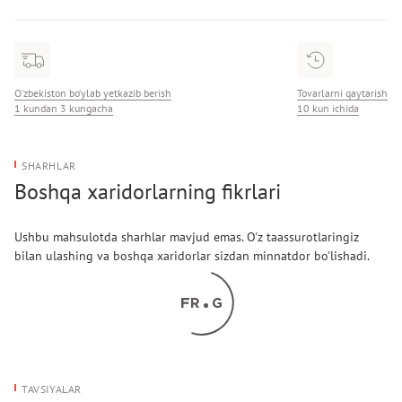
Modelning o'lchami: M
Bo’y: 186 sm
O‘zbekiston bo‘ylab yetkazib berish
Tovarlarni qaytarish
1 kundan 3 kungacha
10 kun ichida
SHARHLAR
Boshqa xaridorlarning fikrlari
Ushbu mahsulotda sharhlar mavjud emas. O'z taassurotlaringiz
bilan ulashing va boshqa xaridorlar sizdan minnatdor bo'lishadi.
TAVSIYALAR