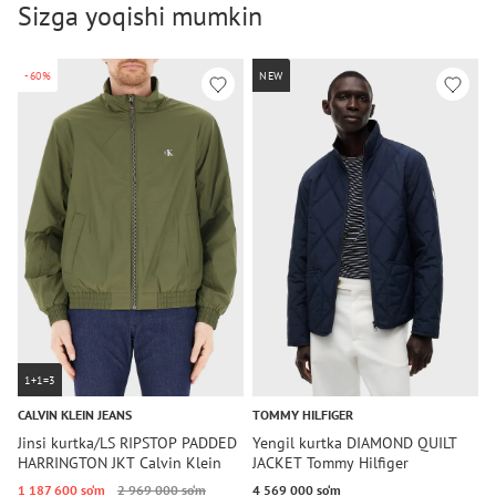
Sizga yoqishi mumkin
-60%
NEW
1+1=3
CALVIN KLEIN JEANS
TOMMY HILFIGER
C
Jinsi kurtka/LS RIPSTOP PADDED
Yengil kurtka DIAMOND QUILT
Y
HARRINGTON JKT Calvin Klein
JACKET Tommy Hilfiger
H
Jeans
J
1 187 600 so‘m
2 969 000 so‘m
4 569 000 so‘m
2