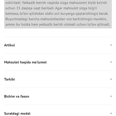
oshiriladi. Yetkazib berish vaqtida sizga mahsulotni kiyib ko'rish
uchun 15 daqiqa vaqt beriladi. Agar mahsulot sizga to'g'ri
kelmasa, to'lov qilishdan oldin uni kuryerga qaytarishingiz kerak.
Buyurtmadagi barcha mahsulotlardan voz kechishingiz mumkin,
ammo bu holda ham yetkazib berish xizmati uchun to'lov qilinadi.
Artikul
MW0MW37647
Mahsulot haqida ma'lumot
Rang: qora
Mahkamlagich: Zamok
Tarkibi
Ishlab chiqarish: Китай
Tarkibi: 53% Эластомультиэстер/47% Полиэстер
Yeng uzunligi: Uzun
Bichim va fason
Fason: to‘g‘ri
Suratdagi model