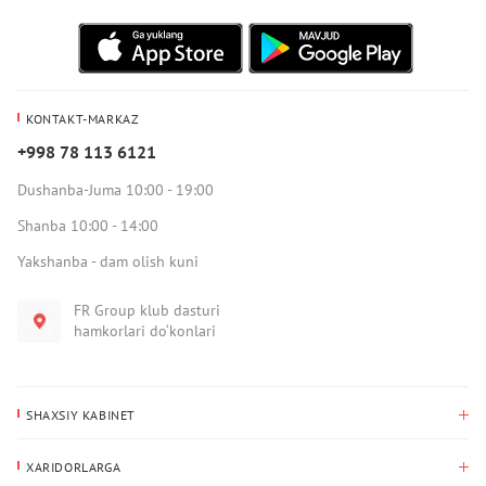
KONTAKT-MARKAZ
+998 78 113 6121
Dushanba-Juma 10:00 - 19:00
Shanba 10:00 - 14:00
Yakshanba - dam olish kuni
FR Group klub dasturi
hamkorlari do‘konlari
SHAXSIY KABINET
Xaridlar tarixi
XARIDORLARGA
Mening ma’lumotlarim