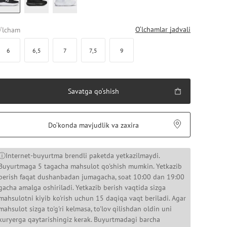
O‘lchamlar jadvali
‘lcham
6
6,5
7
7,5
9
Savatga qo‘shish
Do‘konda mavjudlik va zaxira
ⓘInternet-buyurtma brendli paketda yetkazilmaydi.
Buyurtmaga 5 tagacha mahsulot qo'shish mumkin. Yetkazib
berish faqat dushanbadan jumagacha, soat 10:00 dan 19:00
gacha amalga oshiriladi. Yetkazib berish vaqtida sizga
mahsulotni kiyib ko'rish uchun 15 daqiqa vaqt beriladi. Agar
mahsulot sizga to'g'ri kelmasa, to'lov qilishdan oldin uni
kuryerga qaytarishingiz kerak. Buyurtmadagi barcha