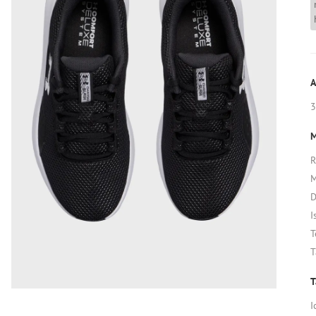
A
3
M
R
M
D
I
T
T
T
I