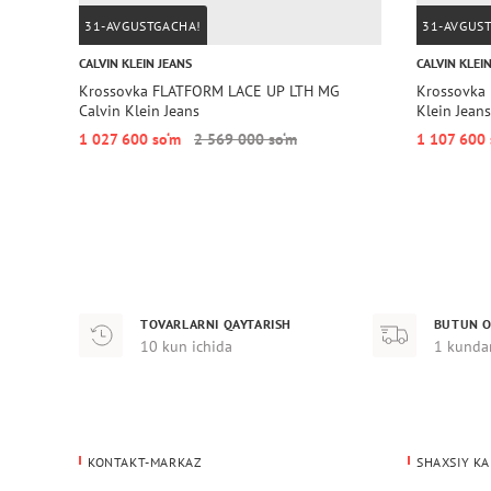
31-AVGUSTGACHA!
31-AVGUS
CALVIN KLEIN JEANS
CALVIN KLEI
Krossovka FLATFORM LACE UP LTH MG
Krossovka
Calvin Klein Jeans
Klein Jeans
1 027 600 so‘m
2 569 000 so‘m
1 107 600
TOVARLARNI QAYTARISH
BUTUN O
10 kun ichida
1 kunda
KONTAKT-MARKAZ
SHAXSIY KA