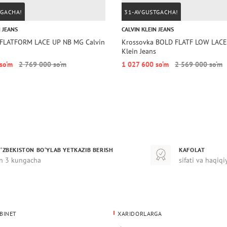
TGACHA!
31-AVGUSTGACHA!
N JEANS
CALVIN KLEIN JEANS
 FLATFORM LACE UP NB MG Calvin
Krossovka BOLD FLATF LOW LACE 
Klein Jeans
 so‘m
2 769 000 so‘m
1 027 600 so‘m
2 569 000 so‘m
‘ZBEKISTON BO‘YLAB YETKAZIB BERISH
KAFOLAT
n 3 kungacha
sifati va haqiqi
BINET
XARIDORLARGA