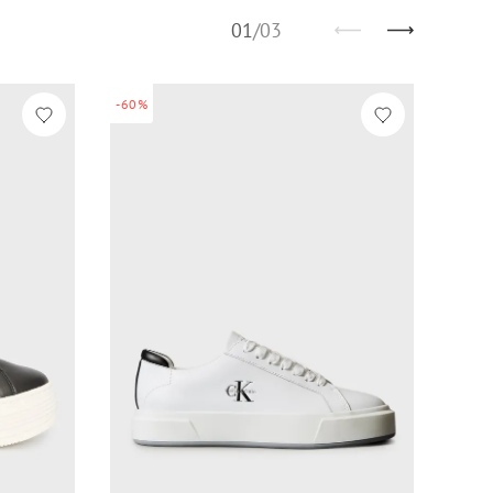
01
/
03
-60%
-60%