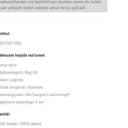
mahsulotlardan voz kechishingiz mumkin, ammo bu holda
ham yetkazib berish xizmati uchun to'lov qilinadi.
rtikul
027007-001
ahsulot haqida ma'lumot
ang: qora
ahkamlagich: Bog‘ich
ekor: Logotip
shlab chiqarish: Vyetnam
exnologiyalar: UA Charged Cushioning®
agcharm balandligi: 4 sm
arkibi
chki bezak: 100% tekstil