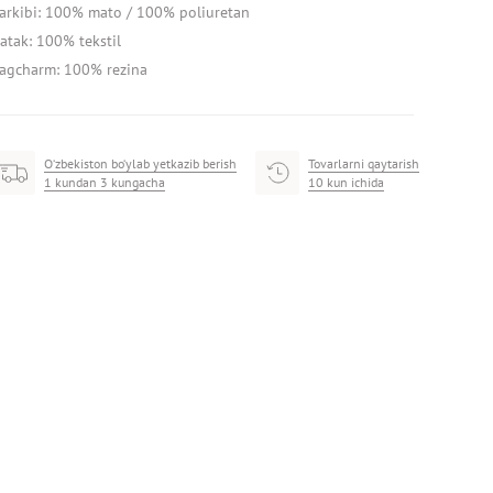
arkibi: 100% mato / 100% poliuretan
atak: 100% tekstil
agcharm: 100% rezina
O‘zbekiston bo‘ylab yetkazib berish
Tovarlarni qaytarish
1 kundan 3 kungacha
10 kun ichida