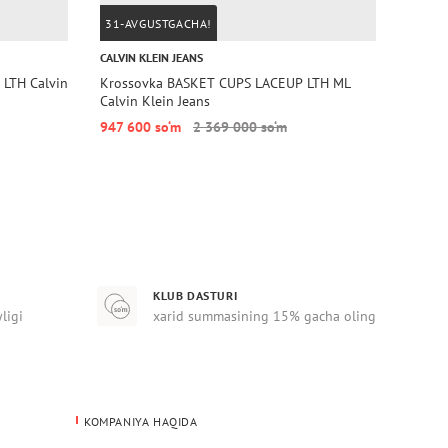
31-AVGUSTGACHA!
31-A
CALVIN KLEIN JEANS
CALVIN
LTH Calvin
Krossovka BASKET CUPS LACEUP LTH ML
Kross
Calvin Klein Jeans
Calvin
947 600 so‘m
2 369 000 so‘m
871 6
KLUB DASTURI
yligi
xarid summasining 15% gacha oling
KOMPANIYA HAQIDA