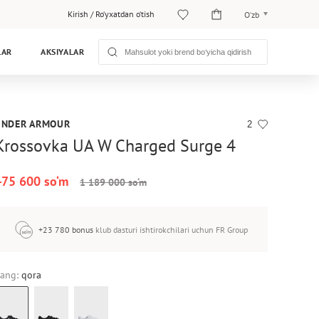
Kirish
/
Ro‘yxatdan o‘tish
O‘zb
O‘zb
LAR
AKSIYALAR
Рус
1
UNDER ARMOUR
2
Krossovka UA W Charged Surge 4
475 600 so‘m
1 189 000 so‘m
+23 780 bonus
klub dasturi ishtirokchilari uchun FR Group
ang:
qora