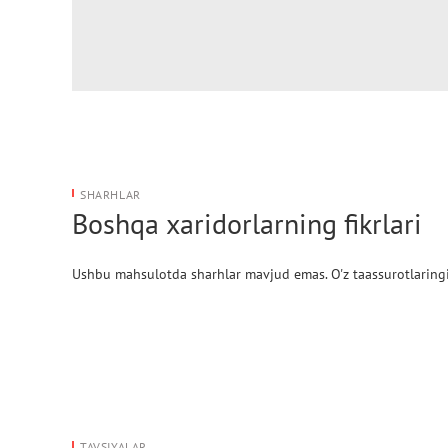
SHARHLAR
Boshqa xaridorlarning fikrlari
Ushbu mahsulotda sharhlar mavjud emas. O'z taassurotlaringi
TAVSIYALAR