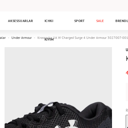
AKSESSUARLAR
ICHKI
SPORT
SALE
BREND
alar
Under Armour
Krossovka UA W Charged Surge 4 Under Armour 3027007-00
KIYIM
R