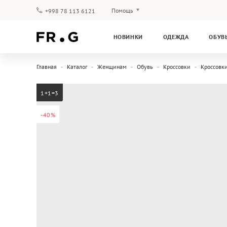
Помощь
+998 78 113 6121
Оплата и доставка
НОВИНКИ
ОДЕЖДА
ОБУВ
Вопросы и ответы
Клубная программа
Главная
Каталог
Женщинам
Обувь
Кроссовки
Кроссовк
Гарантия
1+1=3
-40%