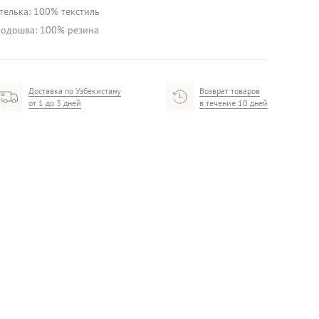
телька: 100% текстиль
одошва: 100% резина
Доставка по Узбекистану
Возврат товаров
от 1 до 3 дней
в течение 10 дней