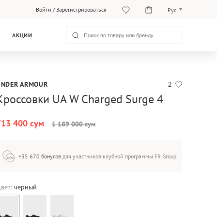
Войти
/
Зарегистрироваться
Рус
O‘zb
АКЦИИ
Рус
UNDER ARMOUR
2
Кроссовки UA W Charged Surge 4
713 400 сум
1 189 000 сум
+35 670 бонусов
для участников клубной программы FR Group
вет:
черный