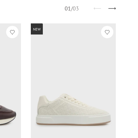
01
/
03
NEW
-60%