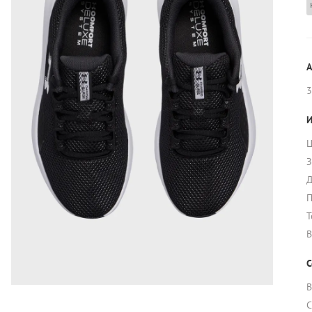
А
3
И
Ц
З
Д
П
Т
В
С
В
С