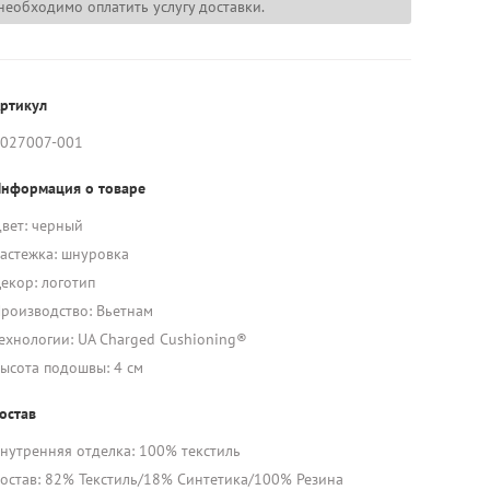
необходимо оплатить услугу доставки.
ртикул
027007-001
нформация о товаре
вет: черный
астежка: шнуровка
екор: логотип
роизводство: Вьетнам
ехнологии: UA Charged Cushioning®
ысота подошвы: 4 см
остав
нутренняя отделка: 100% текстиль
остав: 82% Текстиль/18% Синтетика/100% Резина