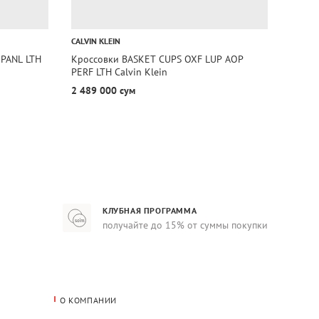
1+1=
CALVIN KLEIN
TOMMY 
PANL LTH
Кроссовки BASKET CUPS OXF LUP AOP
Кросс
PERF LTH Calvin Klein
Hilfige
2 489 000 сум
1 107
КЛУБНАЯ ПРОГРАММА
получайте до 15% от суммы покупки
О КОМПАНИИ