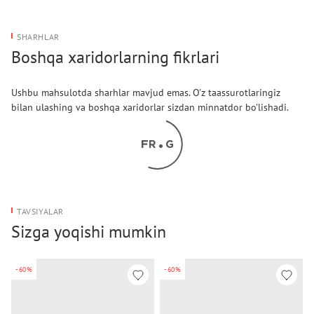
SHARHLAR
Boshqa xaridorlarning fikrlari
Ushbu mahsulotda sharhlar mavjud emas. O'z taassurotlaringiz
bilan ulashing va boshqa xaridorlar sizdan minnatdor bo'lishadi.
TAVSIYALAR
Sizga yoqishi mumkin
-60%
-60%