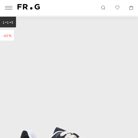
1+1=3
-60%