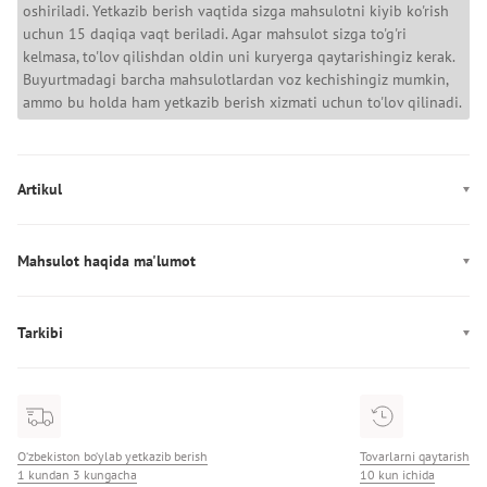
oshiriladi. Yetkazib berish vaqtida sizga mahsulotni kiyib ko'rish
uchun 15 daqiqa vaqt beriladi. Agar mahsulot sizga to'g'ri
kelmasa, to'lov qilishdan oldin uni kuryerga qaytarishingiz kerak.
Buyurtmadagi barcha mahsulotlardan voz kechishingiz mumkin,
ammo bu holda ham yetkazib berish xizmati uchun to'lov qilinadi.
Artikul
FW0FW09187
Mahsulot haqida ma'lumot
Ishlab chiqarish: Китай
Tarkibi
Tarkibi: 100% charm
O‘zbekiston bo‘ylab yetkazib berish
Tovarlarni qaytarish
1 kundan 3 kungacha
10 kun ichida