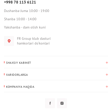
+998 78 113 6121
Dushanba-Juma 10:00 - 19:00
Shanba 10:00 - 14:00
Yakshanba - dam olish kuni
FR Group klub dasturi
hamkorlari do‘konlari
SHAXSIY KABINET
Xaridlar tarixi
XARIDORLARGA
Mening ma’lumotlarim
To‘lov va yetkazib berish
Yetkazib berish manzili
KOMPANIYA HAQIDA
Qaytarish
Biz haqimizda
Sevimlilar
Savol-javoblar
Maxfiylik siyosati
Klub dasturi
Klub dasturi
Yangiliklar
Tarqatmalar