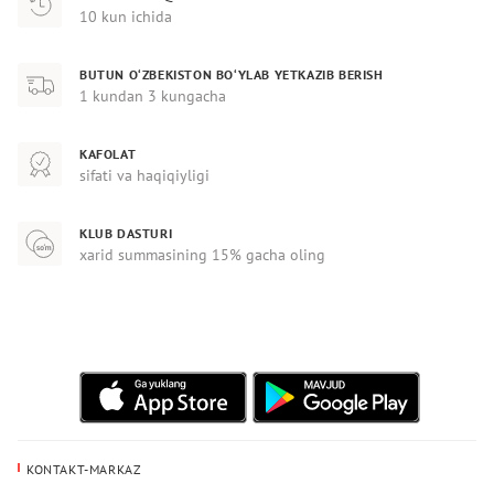
10 kun ichida
BUTUN O‘ZBEKISTON BO‘YLAB YETKAZIB BERISH
1 kundan 3 kungacha
KAFOLAT
sifati va haqiqiyligi
KLUB DASTURI
xarid summasining 15% gacha oling
KONTAKT-MARKAZ