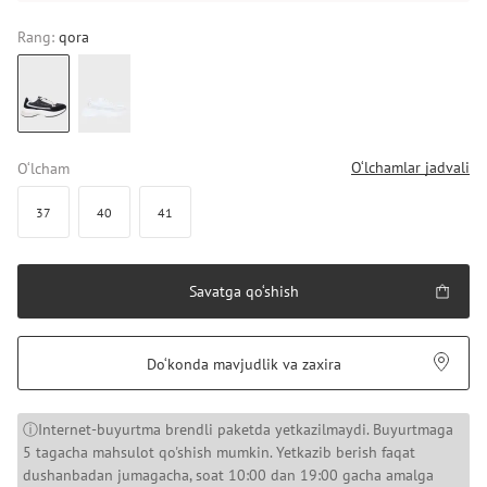
Rang:
qora
O‘lchamlar jadvali
O‘lcham
37
40
41
Savatga qo‘shish
Do‘konda mavjudlik va zaxira
ⓘInternet-buyurtma brendli paketda yetkazilmaydi. Buyurtmaga
5 tagacha mahsulot qo'shish mumkin. Yetkazib berish faqat
dushanbadan jumagacha, soat 10:00 dan 19:00 gacha amalga