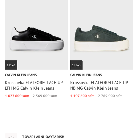
1+1=3
1+1=3
CALVIN KLEIN JEANS
CALVIN KLEIN JEANS
C
Krossovka FLATFORM LACE UP
Krossovka FLATFORM LACE UP
K
LTH MG Calvin Klein Jeans
NB MG Calvin Klein Jeans
L
1 027 600 so‘m
2 569 000 so‘m
1 107 600 so‘m
2 769 000 so‘m
1
TOVARLARNI QAYTARISH