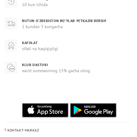
10 kun ichida
BUTUN O‘ZBEKISTON BO‘YLAB YETKAZIB BERISH
1 kundan 3 kungacha
KAFOLAT
sifati va haqiqiyligi
KLUB DASTURI
xarid summasining 15% gacha oling
KONTAKT-MARKAZ