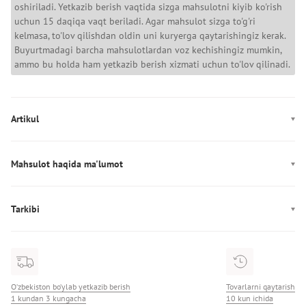
oshiriladi. Yetkazib berish vaqtida sizga mahsulotni kiyib ko'rish
uchun 15 daqiqa vaqt beriladi. Agar mahsulot sizga to'g'ri
kelmasa, to'lov qilishdan oldin uni kuryerga qaytarishingiz kerak.
Buyurtmadagi barcha mahsulotlardan voz kechishingiz mumkin,
ammo bu holda ham yetkazib berish xizmati uchun to'lov qilinadi.
Artikul
FW0FW09187
Mahsulot haqida ma'lumot
Ishlab chiqarish: Китай
Tarkibi
Tarkibi: 100% charm
O‘zbekiston bo‘ylab yetkazib berish
Tovarlarni qaytarish
1 kundan 3 kungacha
10 kun ichida