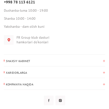
+998 78 113 6121
Dushanba-Juma 10:00 - 19:00
Shanba 10:00 - 14:00
Yakshanba - dam olish kuni
FR Group klub dasturi
hamkorlari do‘konlari
SHAXSIY KABINET
Xaridlar tarixi
XARIDORLARGA
Mening ma’lumotlarim
To‘lov va yetkazib berish
Yetkazib berish manzili
KOMPANIYA HAQIDA
Qaytarish
Biz haqimizda
Sevimlilar
Savol-javoblar
Maxfiylik siyosati
Klub dasturi
Klub dasturi
Yangiliklar
Tarqatmalar