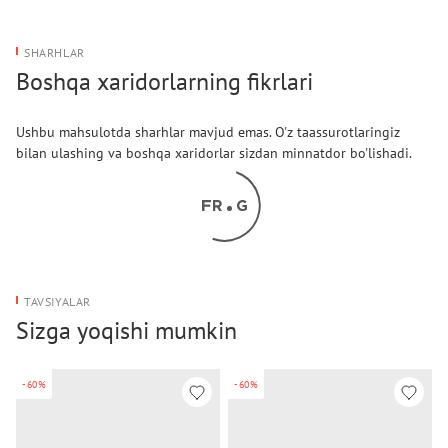
SHARHLAR
Boshqa xaridorlarning fikrlari
Ushbu mahsulotda sharhlar mavjud emas. O'z taassurotlaringiz
bilan ulashing va boshqa xaridorlar sizdan minnatdor bo'lishadi.
TAVSIYALAR
Sizga yoqishi mumkin
-60%
-60%