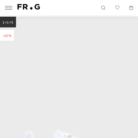
1+1=3
-60%