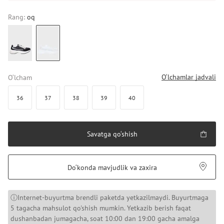
Rang:
oq
O‘lchamlar jadvali
O‘lcham
36
37
38
39
40
Savatga qo‘shish
Do‘konda mavjudlik va zaxira
ⓘInternet-buyurtma brendli paketda yetkazilmaydi. Buyurtmaga
5 tagacha mahsulot qo'shish mumkin. Yetkazib berish faqat
dushanbadan jumagacha, soat 10:00 dan 19:00 gacha amalga