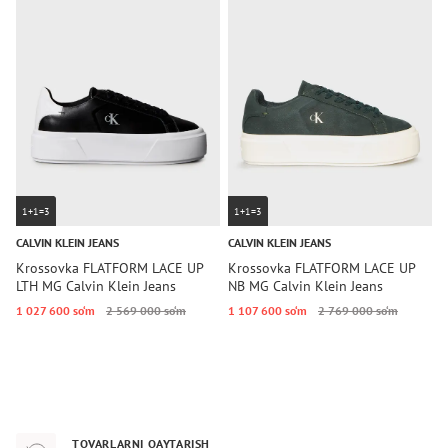
1+1=3
1+1=3
CALVIN KLEIN JEANS
CALVIN KLEIN JEANS
C
Krossovka FLATFORM LACE UP
Krossovka FLATFORM LACE UP
K
LTH MG Calvin Klein Jeans
NB MG Calvin Klein Jeans
L
1 027 600 so‘m
2 569 000 so‘m
1 107 600 so‘m
2 769 000 so‘m
1
TOVARLARNI QAYTARISH