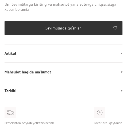
Uni Sevimlilarga kiriting va mahsulot yana sotuvga chiqsa, sizga
xabar beramiz
Sevimlilarga qo‘shish
Artikul
AW0AW18482
Mahsulot haqida ma'lumot
Rang: белый
Ishlab chiqarish: Камбоджа
Tarkibi
Ichki bezak: 100% poliuretan
Tarkibi: 100% полиуретан
O‘zbekiston bo‘ylab yetkazib berish
Tovarlarni qaytarish