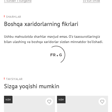
1 kundan 3 kungacha
10 kun ichida
SHARHLAR
Boshqa xaridorlarning fikrlari
Ushbu mahsulotda sharhlar mavjud emas. O'z taassurotlaringiz
bilan ulashing va boshqa xaridorlar sizdan minnatdor bo'lishadi.
TAVSIYALAR
Sizga yoqishi mumkin
NEW
NEW