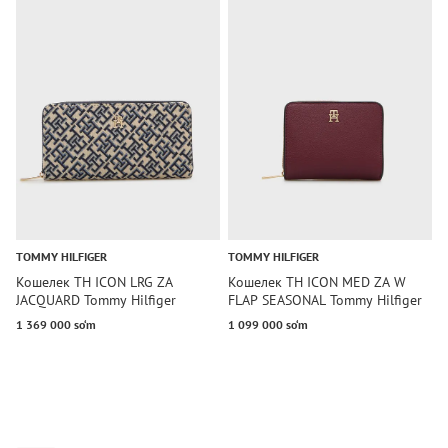
TOMMY HILFIGER
TOMMY HILFIGER
T
Кошелек TH ICON LRG ZA
Кошелек TH ICON MED ZA W
К
JACQUARD Tommy Hilfiger
FLAP SEASONAL Tommy Hilfiger
H
1 369 000 so‘m
1 099 000 so‘m
1