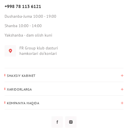
+998 78 113 6121
Dushanba-Juma 10:00 - 19:00
Shanba 10:00 - 14:00
Yakshanba - dam olish kuni
FR Group klub dasturi
hamkorlari do‘konlari
SHAXSIY KABINET
Xaridlar tarixi
XARIDORLARGA
Mening ma’lumotlarim
To‘lov va yetkazib berish
Yetkazib berish manzili
KOMPANIYA HAQIDA
Qaytarish
Biz haqimizda
Sevimlilar
Savol-javoblar
Maxfiylik siyosati
Klub dasturi
Klub dasturi