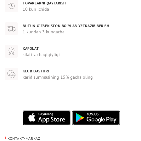
TOVARLARNI QAYTARISH
10 kun ichida
BUTUN O‘ZBEKISTON BO‘YLAB YETKAZIB BERISH
1 kundan 3 kungacha
KAFOLAT
sifati va haqiqiyligi
KLUB DASTURI
xarid summasining 15% gacha oling
KONTAKT-MARKAZ