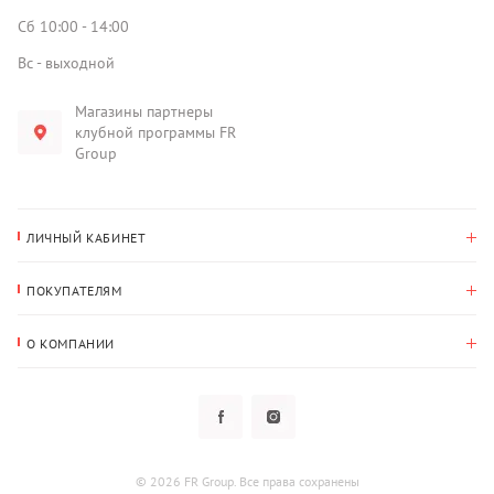
Сб 10:00 - 14:00
Вс - выходной
Магазины партнеры
клубной программы FR
Group
ЛИЧНЫЙ КАБИНЕТ
История покупок
ПОКУПАТЕЛЯМ
Мои данные
Оплата и доставка
Адрес для доставки
О КОМПАНИИ
Возврат
О нас
Избранное
Вопросы и ответы
Политика конфиденциальности
Клубная программа
Клубная программа
Новости
Рассылки
Гарантия
© 2026 FR Group. Все права сохранены
Пользовательское соглашение