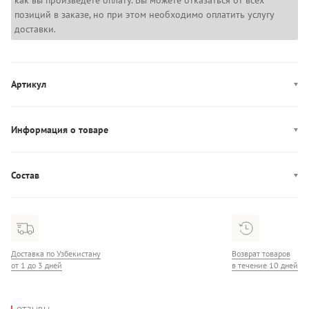
как вы произведете оплату. Вы можете отказаться от всех
позиций в заказе, но при этом необходимо оплатить услугу
доставки.
Артикул
AW0AW18487
Информация о товаре
Цвет: белый (слоновой кости)
Декор: логотип
Состав
Производство: Камбоджа
Состав: 100% ПУ
Доставка по Узбекистану
Возврат товаров
от 1 до 3 дней
в течение 10 дней