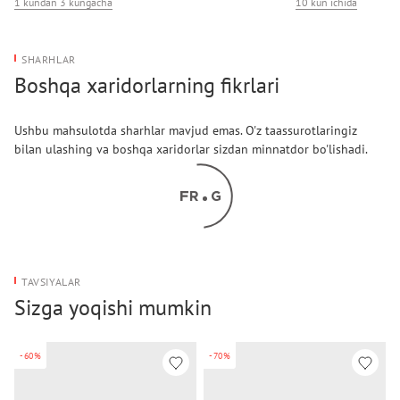
1 kundan 3 kungacha
10 kun ichida
SHARHLAR
Boshqa xaridorlarning fikrlari
Ushbu mahsulotda sharhlar mavjud emas. O'z taassurotlaringiz
bilan ulashing va boshqa xaridorlar sizdan minnatdor bo'lishadi.
TAVSIYALAR
Sizga yoqishi mumkin
-60%
-70%