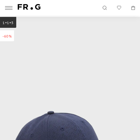
1+1=3
-60%