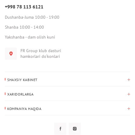
+998 78 113 6121
Dushanba-Juma 10:00 - 19:00
Shanba 10:00 - 14:00
Yakshanba - dam olish kuni
FR Group klub dasturi
hamkorlari do‘konlari
SHAXSIY KABINET
Xaridlar tarixi
XARIDORLARGA
Mening ma’lumotlarim
To‘lov va yetkazib berish
Yetkazib berish manzili
KOMPANIYA HAQIDA
Qaytarish
Biz haqimizda
Sevimlilar
Savol-javoblar
Maxfiylik siyosati
Klub dasturi
Klub dasturi