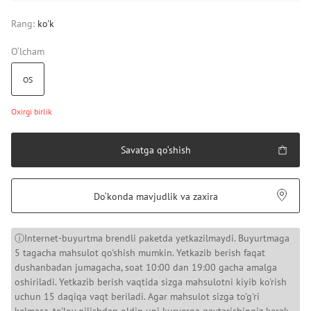
Rang:
ko'k
O‘lcham
OS
Oxirgi birlik
Savatga qo‘shish
Do‘konda mavjudlik va zaxira
ⓘInternet-buyurtma brendli paketda yetkazilmaydi. Buyurtmaga
5 tagacha mahsulot qo'shish mumkin. Yetkazib berish faqat
dushanbadan jumagacha, soat 10:00 dan 19:00 gacha amalga
oshiriladi. Yetkazib berish vaqtida sizga mahsulotni kiyib ko'rish
uchun 15 daqiqa vaqt beriladi. Agar mahsulot sizga to'g'ri