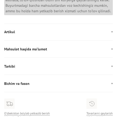
kelmasa, to'lov qilishdan oldin uni kuryerga qaytarishingiz kerak.
Buyurtmadagi barcha mahsulotlardan voz kechishingiz mumkin,
ammo bu holda ham yetkazib berish xizmati uchun to'lov qilinadi.
Artikul
AM0AM14100
Mahsulot haqida ma'lumot
Rang: to‘q ko‘k
Mahkamlagich: Tortma
Tarkibi
Dekor: Logotip
Tarkibi: 100% хлопок
Ishlab chiqarish: Vyetnam
Bichim va fason
Naqsh: pattern-logo
O‘zbekiston bo‘ylab yetkazib berish
Tovarlarni qaytarish