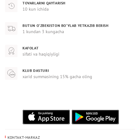
TOVARLARNI QAYTARISH
10 kun ichida
BUTUN O‘ZBEKISTON BO‘YLAB YETKAZIB BERISH
1 kundan 3 kungacha
KAFOLAT
sifati va haqiqiyligi
KLUB DASTURI
xarid summasining 15% gacha oling
KONTAKT-MARKAZ