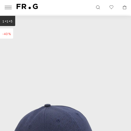
1+1=3
-40%