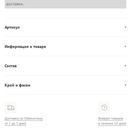
доставки.
Артикул
AM0AM14100
Информация о товаре
Цвет: темно-синий
Застежка: затяжка
Состав
Декор: логотип
Состав: 100% хлопок
Производство: Вьетнам
Крой и фасон
Узор: паттерн-лого
Доставка по Узбекистану
Возврат товаров
от 1 до 3 дней
в течение 10 дней