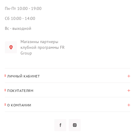
Пн-Пт 10:00 - 19:00
Сб 10:00 - 14:00
Вс - выходной
Магазины партнеры
клубной программы FR
Group
ЛИЧНЫЙ КАБИНЕТ
История покупок
ПОКУПАТЕЛЯМ
Мои данные
Оплата и доставка
Адрес для доставки
О КОМПАНИИ
Возврат
О нас
Избранное
Вопросы и ответы
Политика конфиденциальности
Клубная программа
Клубная программа
Новости