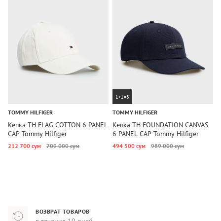
1+1=3
TOMMY HILFIGER
TOMMY HILFIGER
U
Кепка TH FLAG COTTON 6 PANEL
Кепка TH FOUNDATION CANVAS
К
CAP Tommy Hilfiger
6 PANEL CAP Tommy Hilfiger
A
212 700 сум
709 000 сум
494 500 сум
989 000 сум
3
ВОЗВРАТ ТОВАРОВ
в течение 10 дней