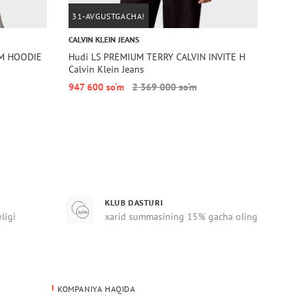
31-AVGUSTGACHA!
31-A
CALVIN KLEIN JEANS
TOMMY 
M HOODIE
Hudi LS PREMIUM TERRY CALVIN INVITE H
Hudi 
Calvin Klein Jeans
Hilfige
947 600 so‘m
2 369 000 so‘m
803 6
KLUB DASTURI
yligi
xarid summasining 15% gacha oling
KOMPANIYA HAQIDA