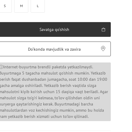
S
M
L
Savatga qo‘shish
Do‘konda mavjudlik va zaxira
ⓘInternet-buyurtma brendli paketda yetkazilmaydi.
Buyurtmaga 5 tagacha mahsulot qo'shish mumkin. Yetkazib
berish faqat dushanbadan jumagacha, soat 10:00 dan 19:00
gacha amalga oshiriladi. Yetkazib berish vaqtida sizga
mahsulotni kiyib ko'rish uchun 15 daqiqa vaqt beriladi. Agar
mahsulot sizga to'g'ri kelmasa, to'lov qilishdan oldin uni
kuryerga qaytarishingiz kerak. Buyurtmadagi barcha
mahsulotlardan voz kechishingiz mumkin, ammo bu holda
ham yetkazib berish xizmati uchun to'lov qilinadi.