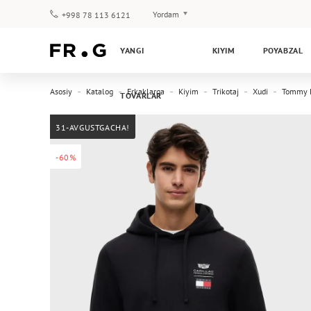
Yordam
+998 78 113 6121
To‘lov va yetkazib berish
YANGI
KIYIM
POYABZAL
Savol-javoblar
Klub dasturi
Asosiy
Katalog
Erkaklarga
Kiyim
Trikotaj
Xudi
Tommy H
TOVARLAR
Kafolat
31-AVGUSTGACHA!
-60%