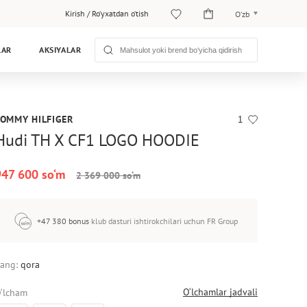
Kirish
/
Ro‘yxatdan o‘tish
O‘zb
O‘zb
LAR
AKSIYALAR
Рус
TOMMY HILFIGER
1
Hudi TH X CF1 LOGO HOODIE
947 600 so‘m
2 369 000 so‘m
+47 380 bonus
klub dasturi ishtirokchilari uchun FR Group
ang:
qora
O‘lchamlar jadvali
‘lcham