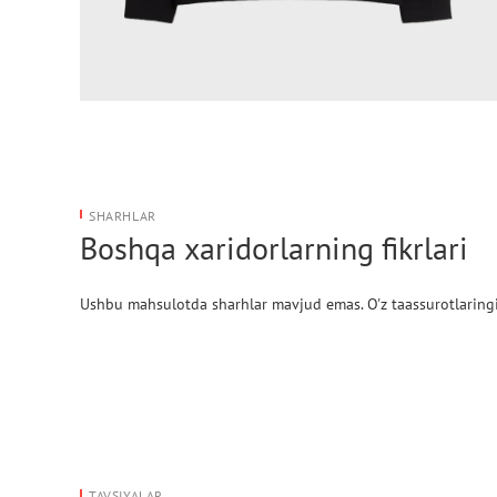
SHARHLAR
Boshqa xaridorlarning fikrlari
Ushbu mahsulotda sharhlar mavjud emas. O'z taassurotlaringi
TAVSIYALAR