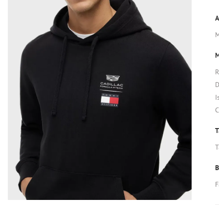
A
M
R
D
I
C
T
T
B
F