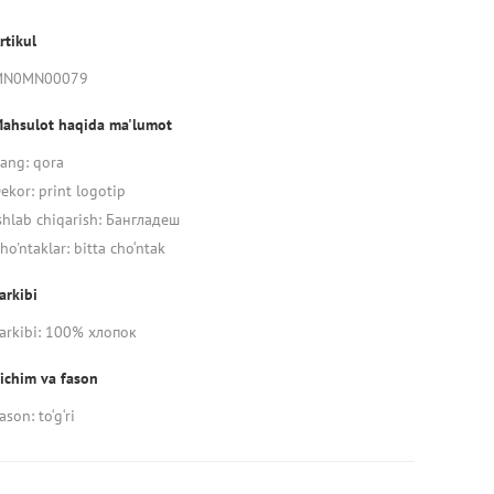
rtikul
MN0MN00079
ahsulot haqida ma'lumot
ang: qora
ekor: print logotip
shlab chiqarish: Бангладеш
ho'ntaklar: bitta cho‘ntak
arkibi
arkibi: 100% хлопок
ichim va fason
ason: to‘g‘ri