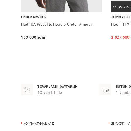
31-AVGUS
UNDER ARMOUR
TOMMY HILF
Hudi UA Rival Flc Hoodie Under Armour
Hudi TH X 
959 000 so‘m
1 027 600
TOVARLARNI QAYTARISH
BUTUN O
10 kun ichida
1 kunda
KONTAKT-MARKAZ
SHAXSIY KA