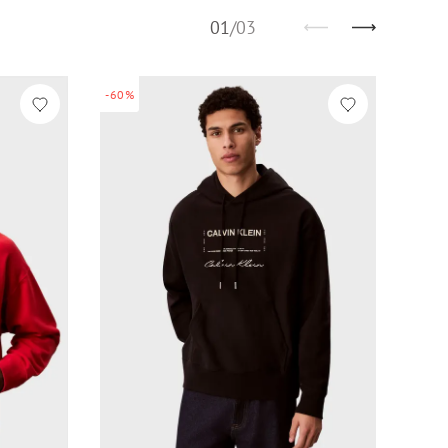
01
/
03
-60%
-60%