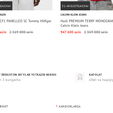
TGACHA!
31-AVGUSTGACHA!
IGER
CALVIN KLEIN JEANS
CF1 PANELLED SC Tommy Hilfiger
Hudi PREMIUM TERRY MONOGRA
Calvin Klein Jeans
 so‘m
2 569 000 so‘m
947 600 so‘m
2 369 000 so‘m
‘ZBEKISTON BO‘YLAB YETKAZIB BERISH
KAFOLAT
n 3 kungacha
sifati va haqiqi
BINET
XARIDORLARGA