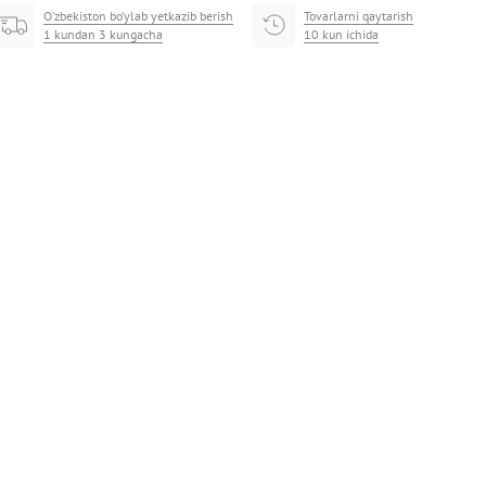
O‘zbekiston bo‘ylab yetkazib berish
Tovarlarni qaytarish
1 kundan 3 kungacha
10 kun ichida