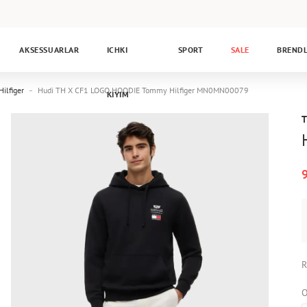
AKSESSUARLAR
ICHKI
SPORT
SALE
BREND
ilfiger
Hudi TH X CF1 LOGO HOODIE Tommy Hilfiger MN0MN00079
KIYIM
R
O