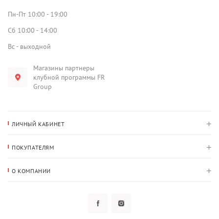
Пн-Пт 10:00 - 19:00
Сб 10:00 - 14:00
Вс - выходной
Магазины партнеры
клубной программы FR
Group
ЛИЧНЫЙ КАБИНЕТ
История покупок
ПОКУПАТЕЛЯМ
Мои данные
Оплата и доставка
Адрес для доставки
О КОМПАНИИ
Возврат
О нас
Избранное
Вопросы и ответы
Политика конфиденциальности
Клубная программа
Клубная программа
Новости