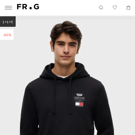
1+1=3
-60%