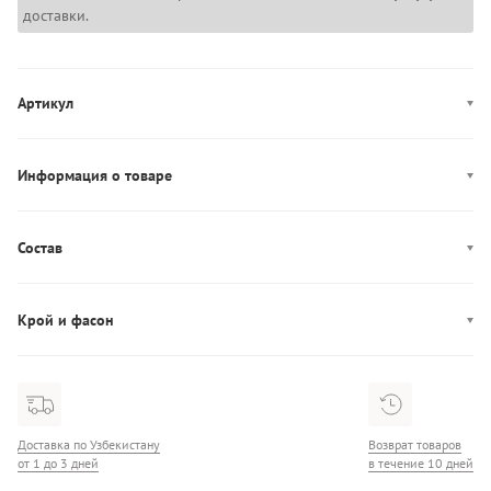
доставки.
Артикул
MN0MN00079
Информация о товаре
Цвет: черный
Декор: принт-лого
Состав
Производство: Бангладеш
Состав: 100% хлопок
Карманы: один карман
Крой и фасон
Фасон: прямой
Доставка по Узбекистану
Возврат товаров
от 1 до 3 дней
в течение 10 дней