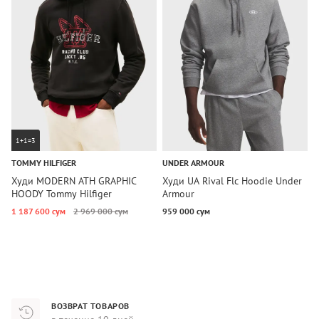
1+1=3
TOMMY HILFIGER
UNDER ARMOUR
T
Худи MODERN ATH GRAPHIC
Худи UA Rival Flc Hoodie Under
Х
HOODY Tommy Hilfiger
Armour
T
1 187 600 сум
2 969 000 сум
959 000 сум
1
ВОЗВРАТ ТОВАРОВ