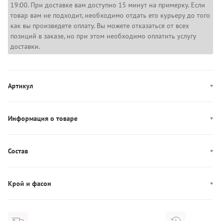
19:00. При доставке вам доступно 15 минут на примерку. Если
товар вам не подходит, необходимо отдать его курьеру до того
как вы произведете оплату. Вы можете отказаться от всех
позиций в заказе, но при этом необходимо оплатить услугу
доставки.
Артикул
MW0MW36498
Информация о товаре
Цвет: черный
Декор: логотип
Состав
Производство: Индия
Состав: 100% Хлопок
Длина рукава: короткий
Крой и фасон
Фасон: прямой
Вырез горловины: круглый