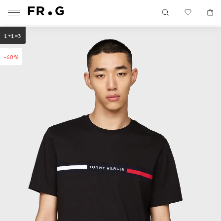
1+1=3
-60%