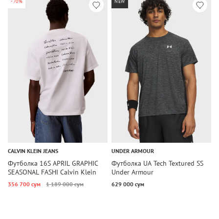
-70%
NEW
CALVIN KLEIN JEANS
UNDER ARMOUR
T
Футболка 16S APRIL GRAPHIC
Футболка UA Tech Textured SS
Ф
SEASONAL FASHI Calvin Klein
Under Armour
T
Jeans
356 700 сум
1 189 000 сум
629 000 сум
1