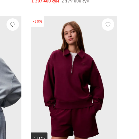
1 307 400 сум
2 179 000 сум
-50%
1+1=3