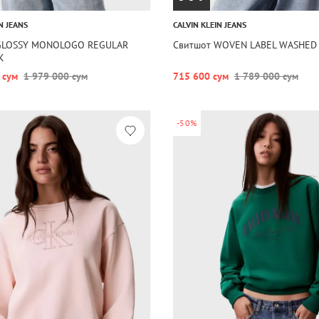
N JEANS
CALVIN KLEIN JEANS
GLOSSY MONOLOGO REGULAR
Свитшот WOVEN LABEL WASHED
K
 сум
1 979 000 сум
715 600 сум
1 789 000 сум
-50%