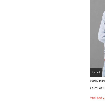
1+1=3
CALVIN KLEI
Свитшот 
789 500 с