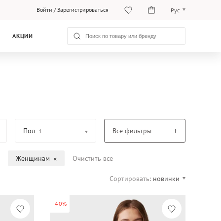
Войти
/
Зарегистрироваться
Рус
O‘zb
АКЦИИ
Рус
Пол
Все фильтры
1
Женщинам
Очистить все
Сортировать:
новинки
-40%