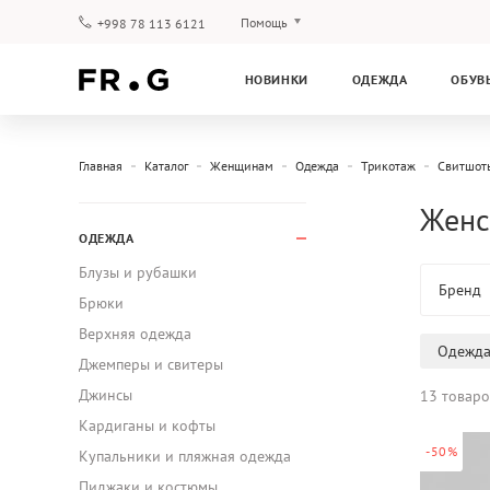
Помощь
+998 78 113 6121
Оплата и доставка
НОВИНКИ
ОДЕЖДА
ОБУВ
Вопросы и ответы
Клубная программа
Гарантия
Главная
Каталог
Женщинам
Одежда
Трикотаж
Свитшот
Женс
ОДЕЖДА
Блузы и рубашки
Бренд
Брюки
Верхняя одежда
Одежд
Джемперы и свитеры
Джинсы
13 товаро
Кардиганы и кофты
-50%
Купальники и пляжная одежда
Пиджаки и костюмы