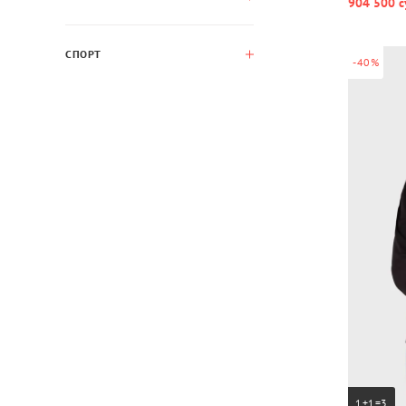
904 500 с
СПОРТ
-40%
1+1=3