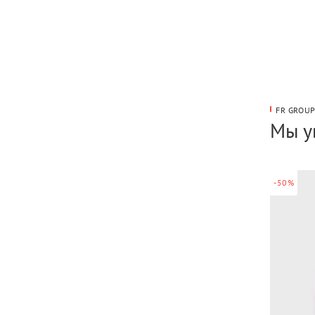
FR GROU
Мы у
-50%