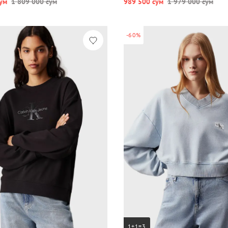
ум
1 809 000 сум
989 500 сум
1 979 000 сум
-60%
1+1=3