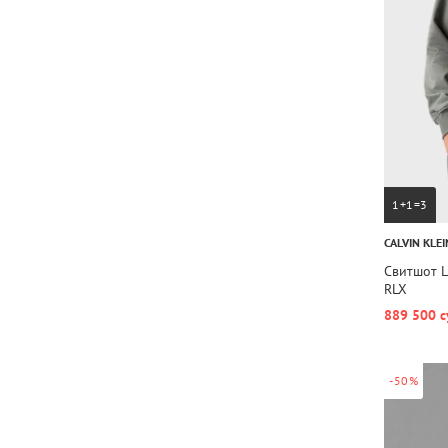
1+1=3
CALVIN KLEI
Свитшот 
RLX
889 500 с
-50%