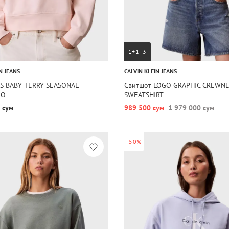
1+1=3
N JEANS
CALVIN KLEIN JEANS
LS BABY TERRY SEASONAL
Свитшот LOGO GRAPHIC CREWN
GO
SWEATSHIRT
 сум
989 500 сум
1 979 000 сум
-50%