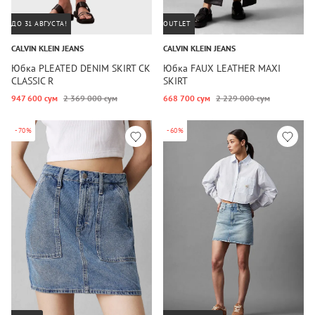
ДО 31 АВГУСТА!
OUTLET
CALVIN KLEIN JEANS
CALVIN KLEIN JEANS
Юбка PLEATED DENIM SKIRT CK
Юбка FAUX LEATHER MAXI
CLASSIC R
SKIRT
947 600 сум
2 369 000 сум
668 700 сум
2 229 000 сум
-70%
-60%