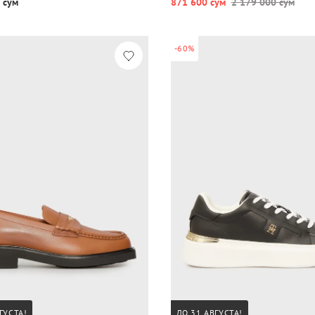
 сум
871 600 сум
2 179 000 сум
-60%
ГУСТА!
ДО 31 АВГУСТА!