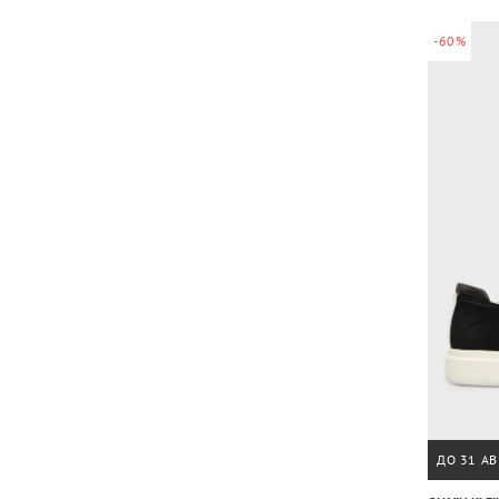
-60%
ДО 31 АВ