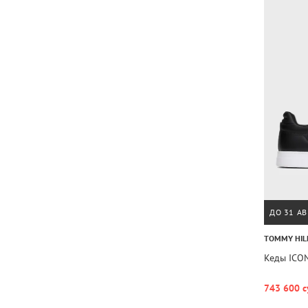
ДО 31 АВ
TOMMY HIL
Кеды ICO
743 600 с