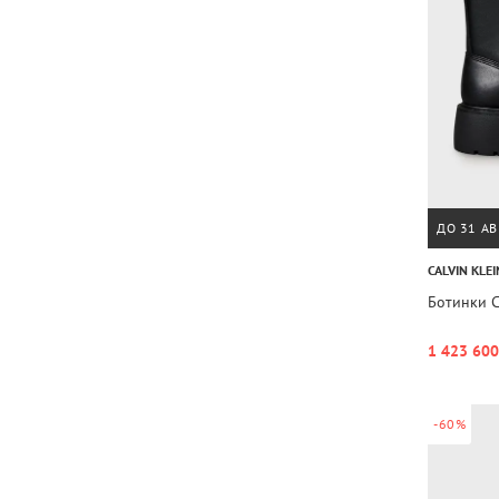
ДО 31 АВ
CALVIN KLEI
Ботинки 
1 423 600
-60%