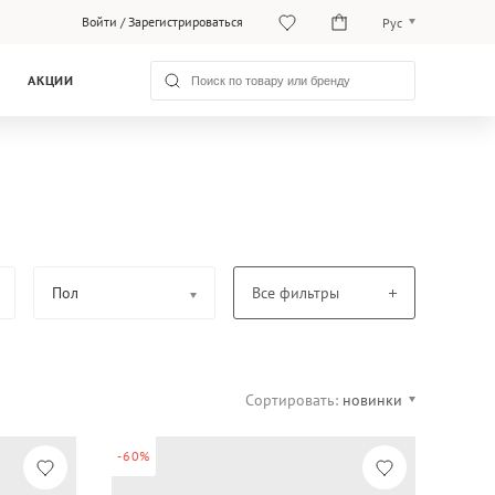
Войти
/
Зарегистрироваться
Рус
O‘zb
АКЦИИ
Рус
Пол
Все фильтры
Сортировать:
новинки
-60%