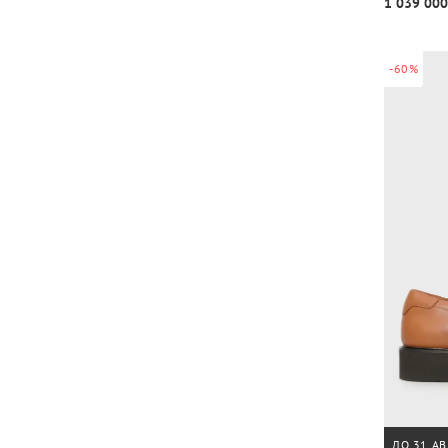
1 039 000
-60%
ДО 31 АВ