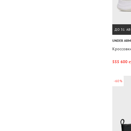
ДО 31 АВ
UNDER AR
Кроссовки
555 600 с
-60%