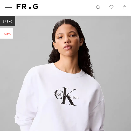
1+1=3
-60%