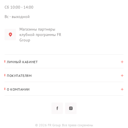
Сб 10:00 - 14:00
Вс - выходной
Магазины партнеры
клубной программы FR
Group
ЛИЧНЫЙ КАБИНЕТ
История покупок
ПОКУПАТЕЛЯМ
Мои данные
Оплата и доставка
Адрес для доставки
О КОМПАНИИ
Возврат
О нас
Избранное
Вопросы и ответы
Политика конфиденциальности
Клубная программа
Клубная программа
Новости
Рассылки
Гарантия
© 2026 FR Group. Все права сохранены
Пользовательское соглашение