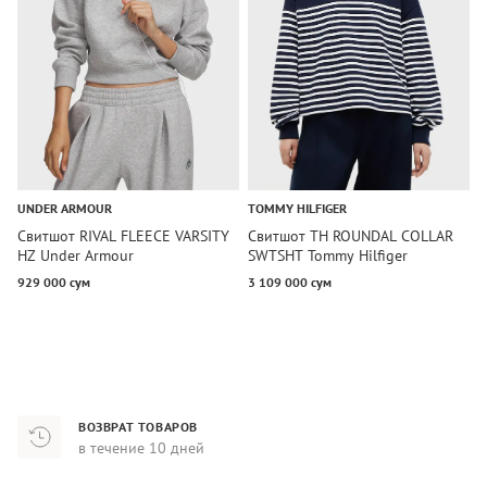
UNDER ARMOUR
TOMMY HILFIGER
T
Свитшот RIVAL FLEECE VARSITY
Свитшот TH ROUNDAL COLLAR
С
HZ Under Armour
SWTSHT Tommy Hilfiger
S
929 000 сум
3 109 000 сум
2
ВОЗВРАТ ТОВАРОВ
в течение 10 дней