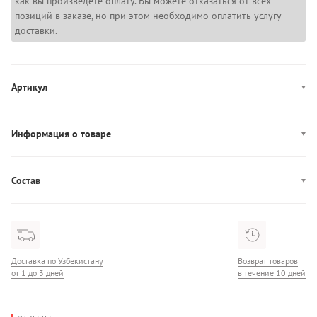
как вы произведете оплату. Вы можете отказаться от всех
позиций в заказе, но при этом необходимо оплатить услугу
доставки.
Артикул
LV047B234G
Информация о товаре
Производство: Бангладеш
Состав
Состав: 86% Хлопок/14% Полиэстер
Доставка по Узбекистану
Возврат товаров
от 1 до 3 дней
в течение 10 дней