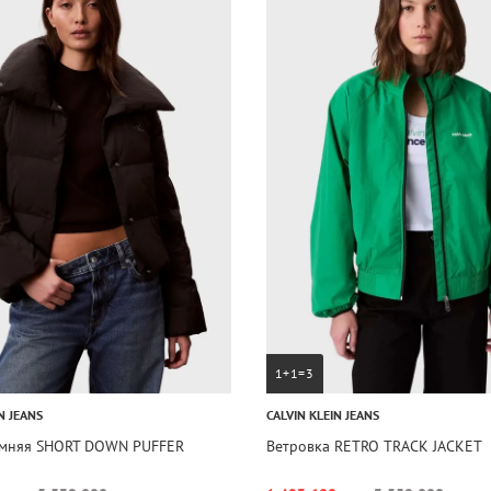
1+1=3
N JEANS
CALVIN KLEIN JEANS
имняя SHORT DOWN PUFFER
Ветровка RETRO TRACK JACKET