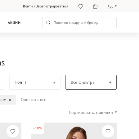
Войти
/
Зарегистрироваться
Рус
O‘zb
АКЦИИ
Рус
ns
Пол
Все фильтры
1
нам
Очистить все
Сортировать:
новинки
-60%