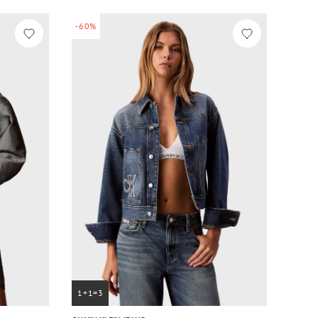
-60%
1+1=3