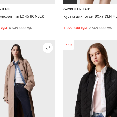
N JEANS
CALVIN KLEIN JEANS
емисезонная LONG BOMBER
Куртка джинсовая BOXY DENIM 
 сум
4 549 000 сум
1 027 600 сум
2 569 000 сум
-60%