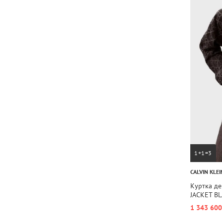
1+1=3
CALVIN KLEI
Куртка д
JACKET B
1 343 600