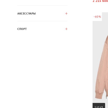
2 215 600
АКСЕССУАРЫ
-60%
СПОРТ
1+1=3