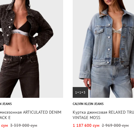
1+1=3
N JEANS
CALVIN KLEIN JEANS
емисезонная ARTICULATED DENIM
Куртка джинсовая RELAXED TR
LACK E
VINTAGE MOSS
 сум
3 359 000 сум
1 187 600 сум
2 969 000 сум