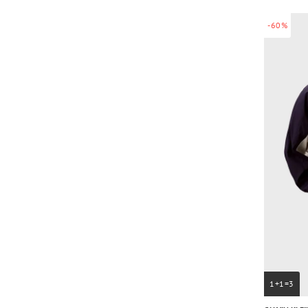
-60%
1+1=3