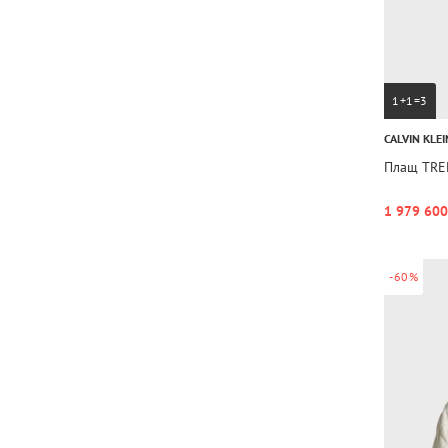
1+1=3
CALVIN KLEI
Плащ TRE
1 979 600
-60%