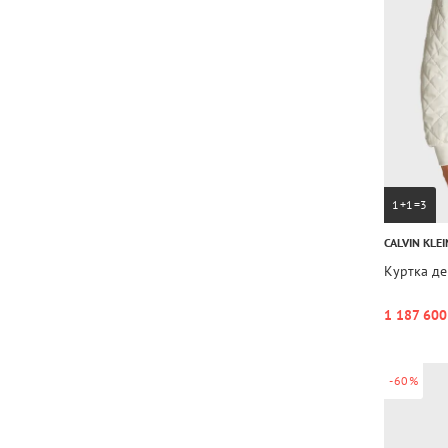
1+1=3
CALVIN KLEI
Куртка д
1 187 600
-60%