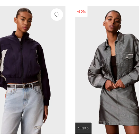
-60%
1+1=3