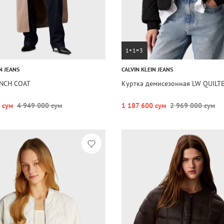
1+1=3
N JEANS
CALVIN KLEIN JEANS
NCH COAT
Куртка демисезонная LW QUILT
 сум
4 949 000 сум
1 187 600 сум
2 969 000 сум