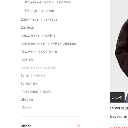
Кожаные куртки и косухи
Плащи и тренчи
Джемперы и свитеры
Джинсы
Кардиганы и кофты
Купальники и пляжная одежда
Пиджаки и костюмы
Платья
Спортивная одежда
Топы и майки
Трикотаж
Футболки и поло
1+1=3
Шорты
Юбки
CALVIN KLEI
Куртка з
ОБУВЬ