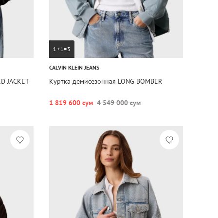
1+1=3
CALVIN KLEIN JEANS
ED JACKET
Куртка демисезонная LONG BOMBER
1 819 600 сум
4 549 000 сум