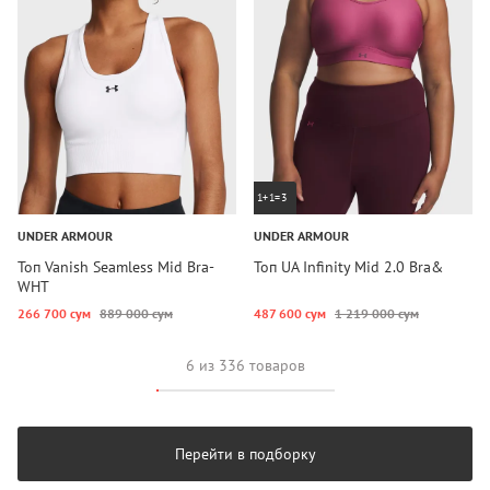
1+1=3
UNDER ARMOUR
UNDER ARMOUR
Топ Vanish Seamless Mid Bra-
Топ UA Infinity Mid 2.0 Bra&
WHT
266 700 сум
889 000 сум
487 600 сум
1 219 000 сум
6 из 336 товаров
Перейти в подборку