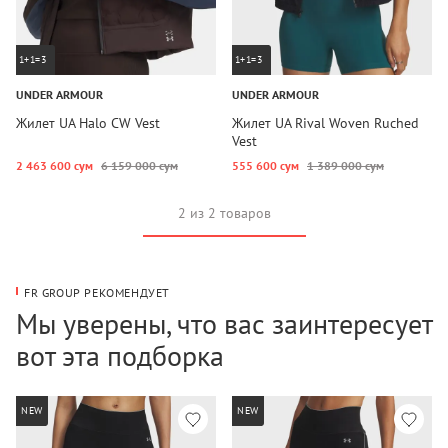
1+1=3
1+1=3
UNDER ARMOUR
UNDER ARMOUR
Жилет UA Halo CW Vest
Жилет UA Rival Woven Ruched
Vest
2 463 600 сум
6 159 000 сум
555 600 сум
1 389 000 сум
2 из 2 товаров
FR GROUP РЕКОМЕНДУЕТ
Мы уверены, что вас заинтересует
вот эта подборка
NEW
NEW