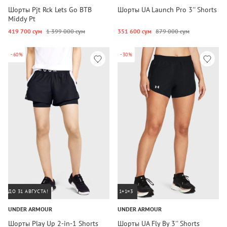
Шорты Pjt Rck Lets Go BTB
Шорты UA Launch Pro 3'' Shorts
Middy Pt
419 700 сум
1 399 000 сум
351 600 сум
879 000 сум
-60%
-30%
ДО 31 АВГУСТА!
1+1=3
UNDER ARMOUR
UNDER ARMOUR
Шорты Play Up 2-in-1 Shorts
Шорты UA Fly By 3'' Shorts