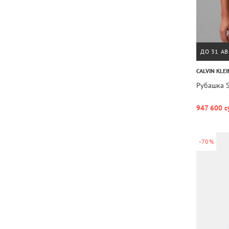
ДО 31 АВ
CALVIN KLEI
Рубашка 
947 600 с
-70%