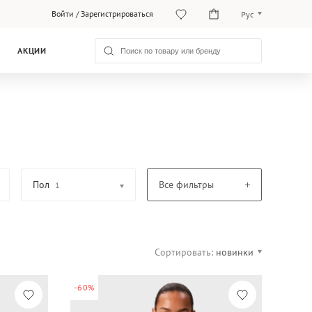
Войти
/
Зарегистрироваться
Рус
O‘zb
АКЦИИ
Рус
Пол
Все фильтры
1
Сортировать:
новинки
-60%