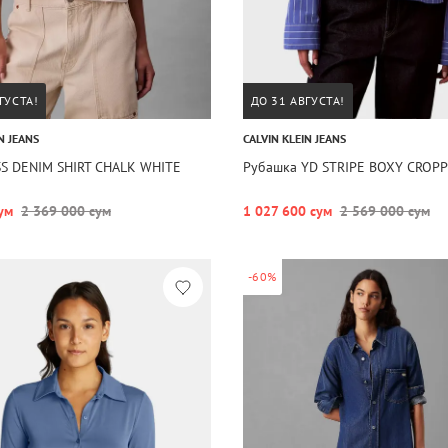
ГУСТА!
ДО 31 АВГУСТА!
N JEANS
CALVIN KLEIN JEANS
SS DENIM SHIRT CHALK WHITE
Рубашка YD STRIPE BOXY CROPP
ум
2 369 000 сум
1 027 600 сум
2 569 000 сум
-60%