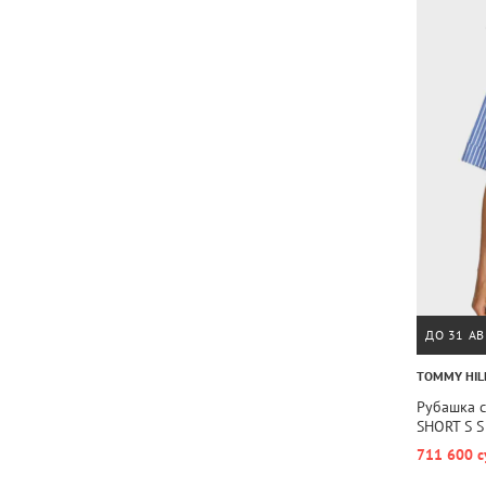
ДО 31 АВ
TOMMY HIL
Рубашка 
SHORT S S
711 600 с