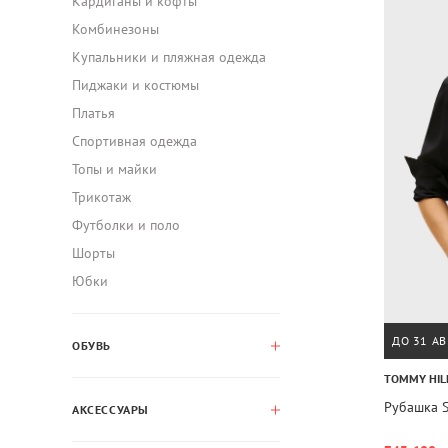
Кардиганы и кофты
Комбинезоны
Купальники и пляжная одежда
Пиджаки и костюмы
Платья
Спортивная одежда
Топы и майки
Трикотаж
Футболки и поло
Шорты
Юбки
ДО 31 АВ
ОБУВЬ
TOMMY HIL
Рубашка S
АКСЕССУАРЫ