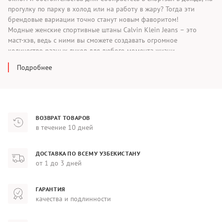
прогулку по парку в холод или на работу в жару? Тогда эти
брендовые вариации точно станут новым фаворитом!
Модные женские спортивные штаны Calvin Klein Jeans – это
маст-хэв, ведь с ними вы сможете создавать огромное
количество разных луков для любого момента жизни.
Подробнее
Баланс минимализма и динамики!
Погружайтесь в разнообразный ассортимент маркетплейса уже
сегодня, чтобы в кратчайший период начать формировать
запоминающиеся луки. Здесь вы найдете множество позиций, в
ВОЗВРАТ ТОВАРОВ
разных стилизациях, цветах и фасонах, ведь компания создала
в течение 10 дней
не просто стиль, а новый писк моды. В линейке представлены
такие версии:
ДОСТАВКА ПО ВСЕМУ УЗБЕКИСТАНУ
от 1 до 3 дней
— Утепленные модели будут согревать тело в прохладный сезон,
будь то сильный ветер или даже мороз.
ГАРАНТИЯ
— Легкие изделия станут прекрасным выбором для теплого
качества и подлинности
периода года, когда хочется свободы и шика.