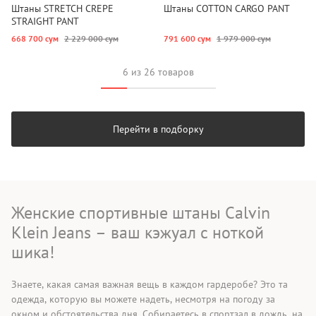
Штаны STRETCH CREPE
Штаны COTTON CARGO PANT
STRAIGHT PANT
668 700 сум
2 229 000 сум
791 600 сум
1 979 000 сум
6 из 26 товаров
Перейти в подборку
Женские спортивные штаны Calvin
Klein Jeans – ваш кэжуал с ноткой
шика!
Знаете, какая самая важная вещь в каждом гардеробе? Это та
одежда, которую вы можете надеть, несмотря на погоду за
окном и обстоятельства дня. Собираетесь в спортзал в дождь, на