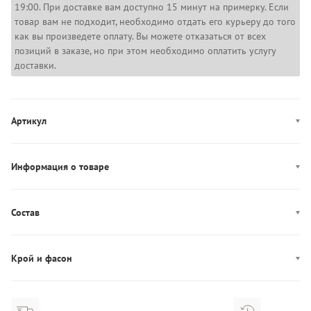
19:00. При доставке вам доступно 15 минут на примерку. Если
товар вам не подходит, необходимо отдать его курьеру до того
как вы произведете оплату. Вы можете отказаться от всех
позиций в заказе, но при этом необходимо оплатить услугу
доставки.
Артикул
LV044D615G
Информация о товаре
Цвет: коричневый
Застежка: пуговица, молния
Состав
Декор: логотип
Состав: 97% Хлопок/3% Эластан
Производство: Шри-Ланка
Крой и фасон
Карманы: пять карманов
Фасон: свободный
Посадка: средняя посадка