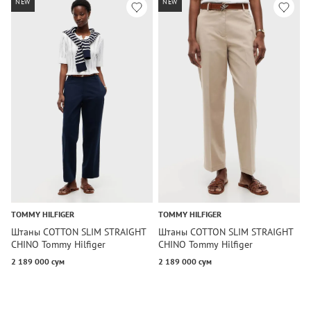
NEW
NEW
TOMMY HILFIGER
TOMMY HILFIGER
T
Штаны COTTON SLIM STRAIGHT
Штаны COTTON SLIM STRAIGHT
Ш
CHINO Tommy Hilfiger
CHINO Tommy Hilfiger
P
2 189 000 сум
2 189 000 сум
2