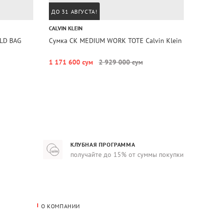
ДО 31 АВГУСТА!
ДО 31
CALVIN KLEIN
TOMMY 
LD BAG
Сумка CK MEDIUM WORK TOTE Calvin Klein
Сумка
Hilfige
1 171 600 сум
2 929 000 сум
1 107
КЛУБНАЯ ПРОГРАММА
получайте до 15% от суммы покупки
О КОМПАНИИ