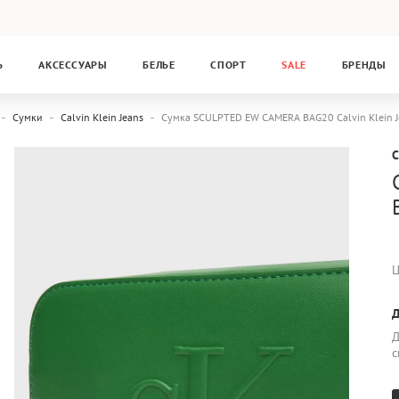
Ь
АКСЕССУАРЫ
БЕЛЬЕ
СПОРТ
SALE
БРЕНДЫ
Сумки
Calvin Klein Jeans
Сумка SCULPTED EW CAMERA BAG20 Calvin Klein 
C
Ц
Д
Д
с