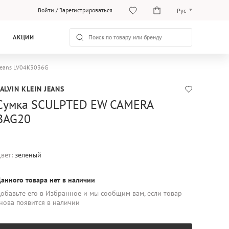
Войти
/
Зарегистрироваться
Рус
O‘zb
АКЦИИ
Рус
Jeans LV04K3036G
ALVIN KLEIN JEANS
Сумка SCULPTED EW CAMERA
BAG20
вет:
зеленый
анного товара нет в наличии
обавьте его в Избранное и мы сообщим вам, если товар
нова появится в наличии