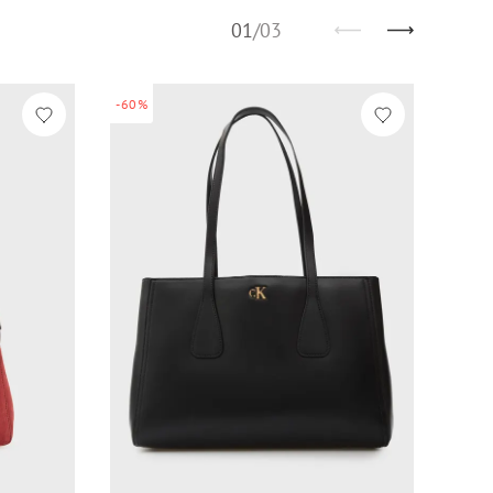
01
/
03
-60%
-60%