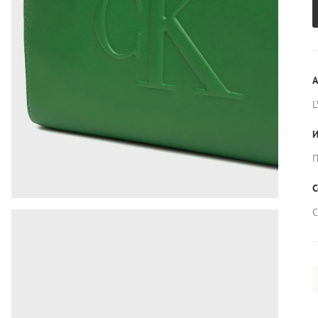
А
L
И
П
С
С