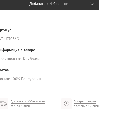
Добавить в Избранное
ртикул
V04K3036G
нформация о товаре
роизводство: Камбоджа
остав
остав: 100% Полиуретан
Доставка по Узбекистану
Возврат товаров
от 1 до 3 дней
в течение 10 дней