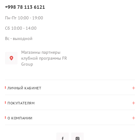
+998 78 113 6121
Пн-Пт 10:00 - 19:00
Сб 10:00 - 14:00
Вс - выходной
Магазины партнеры
клубной программы FR
Group
ЛИЧНЫЙ КАБИНЕТ
История покупок
ПОКУПАТЕЛЯМ
Мои данные
Оплата и доставка
Адрес для доставки
О КОМПАНИИ
Возврат
О нас
Избранное
Вопросы и ответы
Политика конфиденциальности
Клубная программа