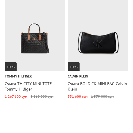
1+1=3
1+1=3
TOMMY HILFIGER
CALVIN KLEIN
T
Сумка TH CITY MINI TOTE
Сумка BOLD CK MINI BAG Calvin
С
Tommy Hilfiger
Klein
S
H
1 267 600 сум
3 169 000 сум
551 600 сум
1 379 000 сум
4