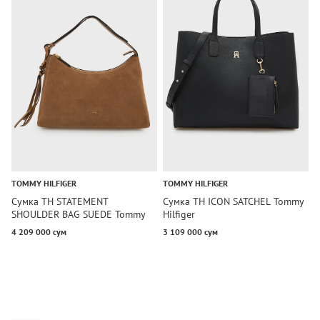
TOMMY HILFIGER
TOMMY HILFIGER
T
Сумка TH STATEMENT
Сумка TH ICON SATCHEL Tommy
С
SHOULDER BAG SUEDE Tommy
Hilfiger
S
Hilfiger
4 209 000 сум
3 109 000 сум
3