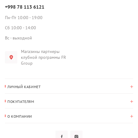
+998 78 113 6121
Пн-Пт 10:00 - 19:00
Сб 10:00 - 14:00
Вс - выходной
Магазины партнеры
клубной программы FR
Group
ЛИЧНЫЙ КАБИНЕТ
История покупок
ПОКУПАТЕЛЯМ
Мои данные
Оплата и доставка
Адрес для доставки
О КОМПАНИИ
Возврат
О нас
Избранное
Вопросы и ответы
Политика конфиденциальности
Клубная программа