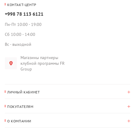
КОНТАКТ-ЦЕНТР
+998 78 113 6121
Пн-Пт 10:00 - 19:00
Сб 10:00 - 14:00
Вс - выходной
Магазины партнеры
клубной программы FR
Group
ЛИЧНЫЙ КАБИНЕТ
История покупок
ПОКУПАТЕЛЯМ
Мои данные
Оплата и доставка
Адрес для доставки
О КОМПАНИИ
Возврат
О нас
Избранное