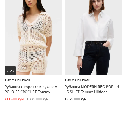
1+1=3
TOMMY HILFIGER
TOMMY HILFIGER
T
Рубашка с коротким рукавом
Рубашка MODERN REG POPLIN
Р
POLO SS CROCHET Tommy
LS SHIRT Tommy Hilfiger
S
Hilfiger
711 600 сум
1 779 000 сум
1 829 000 сум
2