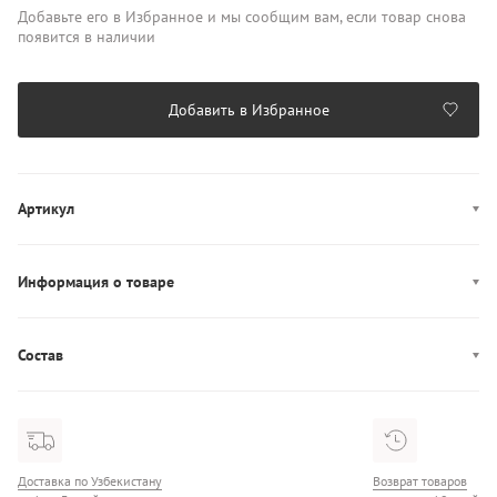
Добавьте его в Избранное и мы сообщим вам, если товар снова
появится в наличии
Добавить в Избранное
Артикул
WW0WW48914
Информация о товаре
Производство: Индия
Состав
Состав: 100% Хлопок
Доставка по Узбекистану
Возврат товаров