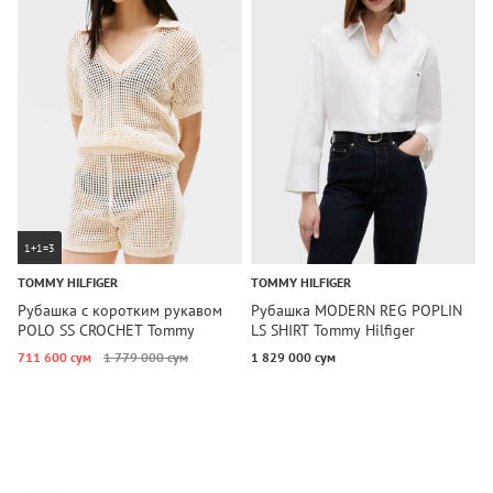
1+1=3
TOMMY HILFIGER
TOMMY HILFIGER
T
Рубашка с коротким рукавом
Рубашка MODERN REG POPLIN
Р
POLO SS CROCHET Tommy
LS SHIRT Tommy Hilfiger
S
Hilfiger
711 600 сум
1 779 000 сум
1 829 000 сум
2