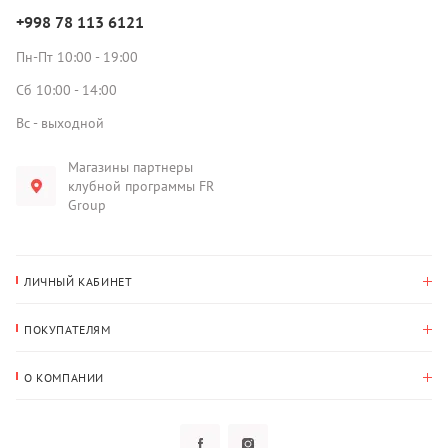
+998 78 113 6121
Пн-Пт 10:00 - 19:00
Сб 10:00 - 14:00
Вс - выходной
Магазины партнеры
клубной программы FR
Group
ЛИЧНЫЙ КАБИНЕТ
История покупок
ПОКУПАТЕЛЯМ
Мои данные
Оплата и доставка
Адрес для доставки
О КОМПАНИИ
Возврат
О нас
Избранное
Вопросы и ответы
Политика конфиденциальности
Клубная программа