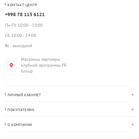
КОНТАКТ-ЦЕНТР
+998 78 113 6121
Пн-Пт 10:00 - 19:00
Сб 10:00 - 14:00
Вс - выходной
Магазины партнеры
клубной программы FR
Group
ЛИЧНЫЙ КАБИНЕТ
История покупок
ПОКУПАТЕЛЯМ
Мои данные
Оплата и доставка
Адрес для доставки
О КОМПАНИИ
Возврат
О нас
Избранное