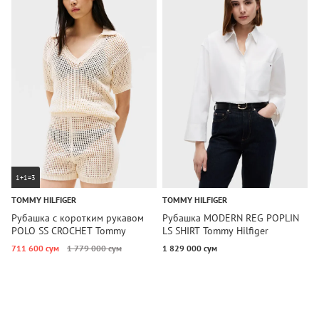
1+1=3
TOMMY HILFIGER
TOMMY HILFIGER
T
Рубашка с коротким рукавом
Рубашка MODERN REG POPLIN
Р
POLO SS CROCHET Tommy
LS SHIRT Tommy Hilfiger
S
Hilfiger
711 600 сум
1 779 000 сум
1 829 000 сум
2