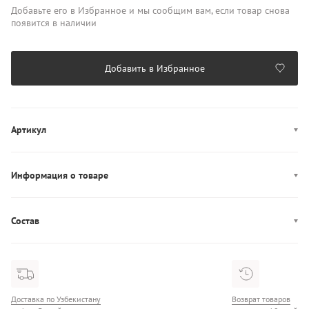
Добавьте его в Избранное и мы сообщим вам, если товар снова
появится в наличии
Добавить в Избранное
Артикул
J20J224052
Информация о товаре
Производство: Тунис
Состав
Состав: 93% Хлопок/4% Полиэстер/3% Эластан
Доставка по Узбекистану
Возврат товаров