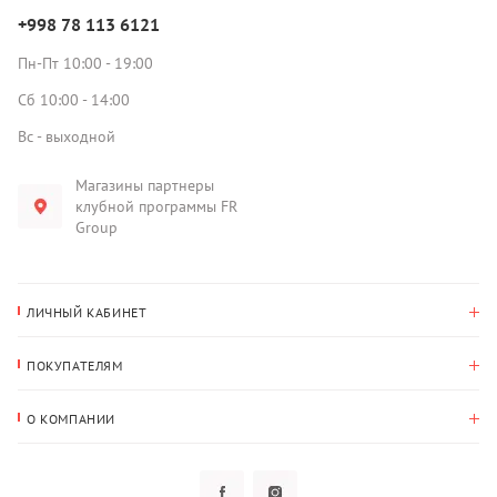
+998 78 113 6121
Пн-Пт 10:00 - 19:00
Сб 10:00 - 14:00
Вс - выходной
Магазины партнеры
клубной программы FR
Group
ЛИЧНЫЙ КАБИНЕТ
История покупок
ПОКУПАТЕЛЯМ
Мои данные
Оплата и доставка
Адрес для доставки
О КОМПАНИИ
Возврат
О нас
Избранное
Вопросы и ответы
Политика конфиденциальности
Клубная программа