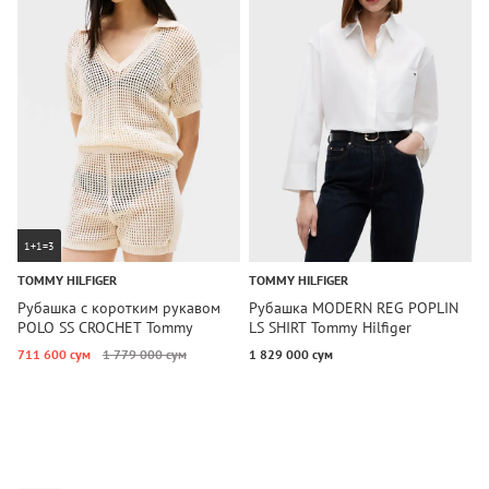
1+1=3
TOMMY HILFIGER
TOMMY HILFIGER
T
Рубашка с коротким рукавом
Рубашка MODERN REG POPLIN
Р
POLO SS CROCHET Tommy
LS SHIRT Tommy Hilfiger
S
Hilfiger
711 600 сум
1 779 000 сум
1 829 000 сум
2