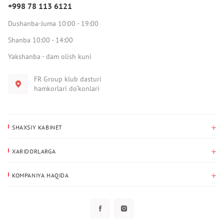
+998 78 113 6121
Dushanba-Juma 10:00 - 19:00
Shanba 10:00 - 14:00
Yakshanba - dam olish kuni
FR Group klub dasturi
hamkorlari do‘konlari
SHAXSIY KABINET
Xaridlar tarixi
XARIDORLARGA
Mening ma’lumotlarim
To‘lov va yetkazib berish
Yetkazib berish manzili
KOMPANIYA HAQIDA
Qaytarish
Biz haqimizda
Sevimlilar
Savol-javoblar
Maxfiylik siyosati
Klub dasturi
Klub dasturi