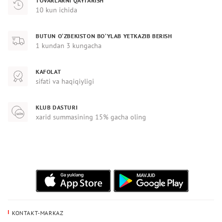
TOVARLARNI QAYTARISH
10 kun ichida
BUTUN O‘ZBEKISTON BO‘YLAB YETKAZIB BERISH
1 kundan 3 kungacha
KAFOLAT
sifati va haqiqiyligi
KLUB DASTURI
xarid summasining 15% gacha oling
KONTAKT-MARKAZ