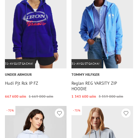
31-AVGUSTGACHA!
31-AVGUSTGACHA!
UNDER ARMOUR
TOMMY HILFIGER
Hudi Pjt Rck IP FZ
Reglan REG VARSITY ZIP
HOODIE
667 600 so‘m
1 669 000 so‘m
1 343 600 so‘m
3 359 000 so‘m
-70%
-70%