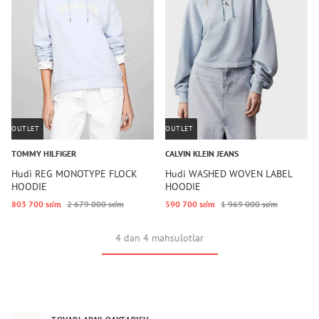
OUTLET
OUTLET
TOMMY HILFIGER
CALVIN KLEIN JEANS
Hudi REG MONOTYPE FLOCK
Hudi WASHED WOVEN LABEL
HOODIE
HOODIE
803 700 so‘m
2 679 000 so‘m
590 700 so‘m
1 969 000 so‘m
4 dan 4 mahsulotlar