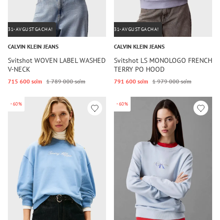
31-AVGUSTGACHA!
31-AVGUSTGACHA!
CALVIN KLEIN JEANS
CALVIN KLEIN JEANS
Svitshot WOVEN LABEL WASHED
Svitshot LS MONOLOGO FRENCH
V-NECK
TERRY PO HOOD
715 600 so‘m
1 789 000 so‘m
791 600 so‘m
1 979 000 so‘m
-60%
-60%