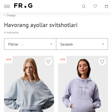
Orqaga
Havorang ayollar svitshotlari
4 mahsulot
Filtrlar
Saralash
5
-60%
-60%