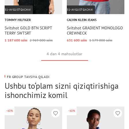
31-AVGUSTGACHA!
31-AVGUSTGACHA!
TOMMY HILFIGER
CALVIN KLEIN JEANS
Svitshot GOLD BTN SCRIPT
Svitshot GRADIENT MONOLOGO
TERRY SWTSRT
CREWNECK
1 187 600 so‘m
2 969 000 so‘m
631 600 so‘m
1 579 000 so‘m
4 dan 4 mahsulotlar
FR GROUP TAVSIYA QILADI
Ushbu to‘plam sizni qiziqtirishiga
ishonchimiz komil
-60%
-60%