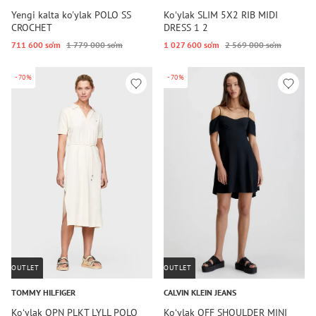
Yengi kalta ko'ylak POLO SS
Koʻylak SLIM 5X2 RIB MIDI
CROCHET
DRESS 1 2
711 600 so‘m
1 779 000 so‘m
1 027 600 so‘m
2 569 000 so‘m
-70%
-70%
OUTLET
OUTLET
TOMMY HILFIGER
CALVIN KLEIN JEANS
Koʻylak OPN PLKT LYLL POLO
Koʻylak OFF SHOULDER MINI