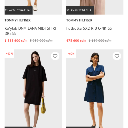
31-AVGUSTGACHA!
31-AVGUSTGACHA!
TOMMY HILFIGER
TOMMY HILFIGER
Koʻylak DNM LANA MIDI SHIRT
Futbolka 5X2 RIB C-NK SS
DRESS
1 583 600 so‘m
3 959 000 so‘m
475 600 so‘m
1 189 000 so‘m
-60%
-60%