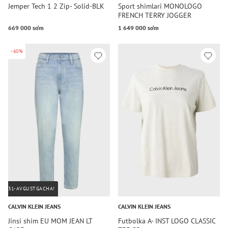
Jemper Tech 1 2 Zip- Solid-BLK
Sport shimlari MONOLOGO
FRENCH TERRY JOGGER
669 000 so‘m
1 649 000 so‘m
-60%
31-AVGUSTGACHA!
CALVIN KLEIN JEANS
CALVIN KLEIN JEANS
Jinsi shim EU MOM JEAN LT
Futbolka A- INST LOGO CLASSIC