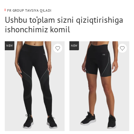
FR GROUP TAVSIYA QILADI
Ushbu to‘plam sizni qiziqtirishiga
ishonchimiz komil
NEW
NEW