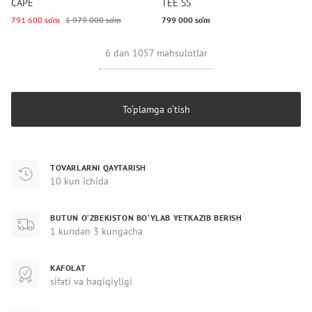
CAPE
TEE SS
791 600 so‘m
1 979 000 so‘m
799 000 so‘m
6 dan 1057 mahsulotlar
To‘plamga o‘tish
TOVARLARNI QAYTARISH
10 kun ichida
BUTUN O‘ZBEKISTON BO‘YLAB YETKAZIB BERISH
1 kundan 3 kungacha
KAFOLAT
sifati va haqiqiyligi