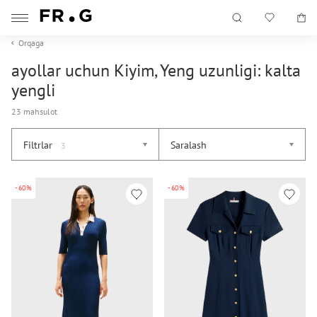
Orqaga
ayollar uchun Kiyim, Yeng uzunligi: kalta
yengli
23 mahsulot
Filtrlar
Saralash
3
-60%
-60%