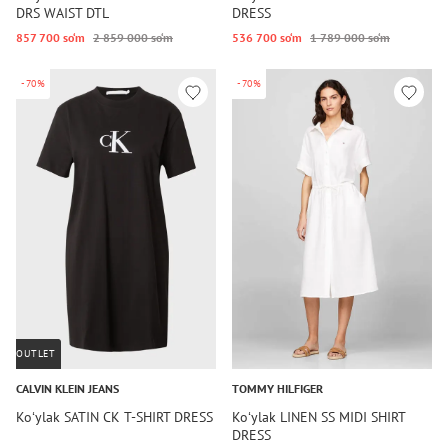
DRS WAIST DTL
DRESS
857 700 so‘m
2 859 000 so‘m
536 700 so‘m
1 789 000 so‘m
-70%
-70%
OUTLET
CALVIN KLEIN JEANS
TOMMY HILFIGER
Koʻylak SATIN CK T-SHIRT DRESS
Koʻylak LINEN SS MIDI SHIRT
DRESS