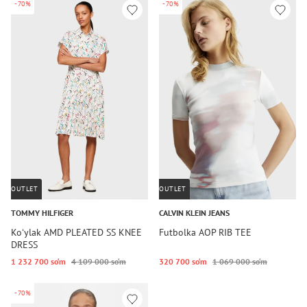
-70%
-70%
OUTLET
OUTLET
TOMMY HILFIGER
CALVIN KLEIN JEANS
Koʻylak AMD PLEATED SS KNEE
Futbolka AOP RIB TEE
DRESS
1 232 700 so‘m
4 109 000 so‘m
320 700 so‘m
1 069 000 so‘m
-70%