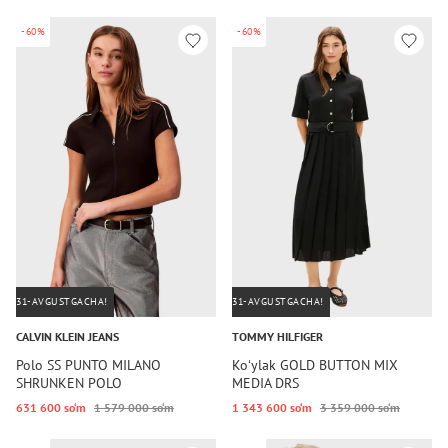
-60%
-60%
31-AVGUSTGACHA!
31-AVGUSTGACHA!
CALVIN KLEIN JEANS
TOMMY HILFIGER
Polo SS PUNTO MILANO
Koʻylak GOLD BUTTON MIX
SHRUNKEN POLO
MEDIA DRS
631 600 so‘m
1 579 000 so‘m
1 343 600 so‘m
3 359 000 so‘m