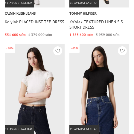
31-AVGUSTGACHA!
31-AVGUSTGACHA!
CALVIN KLEIN JEANS
TOMMY HILFIGER
Koʻylak PLACED INST TEE DRESS
Koʻylak TEXTURED LINEN S S
SHORT DRESS
551 600 so‘m
1 379 000 so‘m
1 583 600 so‘m
3 959 000 so‘m
-60%
-60%
31-AVGUSTGACHA!
31-AVGUSTGACHA!