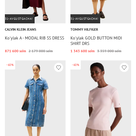
31-AVGUSTGACHA!
31-AVGUSTGACHA!
CALVIN KLEIN JEANS
TOMMY HILFIGER
Koʻylak A - MODAL RIB SS DRESS
Koʻylak GOLD BUTTON MIDI
SHIRT DRS
871 600 so‘m
2 179 000 so‘m
1 343 600 so‘m
3 359 000 so‘m
-60%
-60%