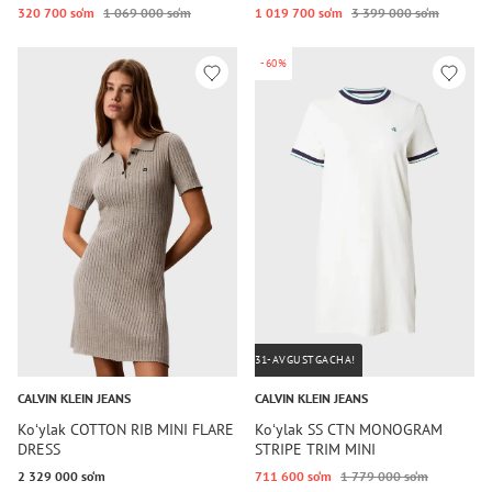
320 700 so‘m
1 069 000 so‘m
1 019 700 so‘m
3 399 000 so‘m
-60%
31-AVGUSTGACHA!
CALVIN KLEIN JEANS
CALVIN KLEIN JEANS
Koʻylak COTTON RIB MINI FLARE
Koʻylak SS CTN MONOGRAM
DRESS
STRIPE TRIM MINI
2 329 000 so‘m
711 600 so‘m
1 779 000 so‘m