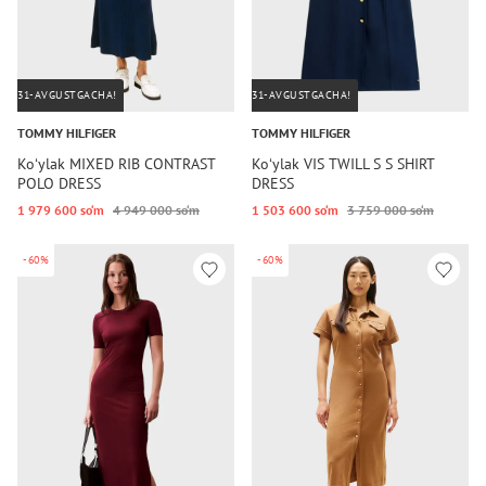
31-AVGUSTGACHA!
31-AVGUSTGACHA!
TOMMY HILFIGER
TOMMY HILFIGER
Koʻylak MIXED RIB CONTRAST
Koʻylak VIS TWILL S S SHIRT
POLO DRESS
DRESS
1 979 600 so‘m
4 949 000 so‘m
1 503 600 so‘m
3 759 000 so‘m
-60%
-60%