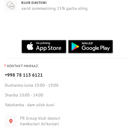
KLUB DASTURI
xarid summasining 15% gacha oling
KONTAKT-MARKAZ
+998 78 113 6121
Dushanba-Juma 10:00 - 19:00
Shanba 10:00 - 14:00
Yakshanba - dam olish kuni
FR Group klub dasturi
hamkorlari do‘konlari