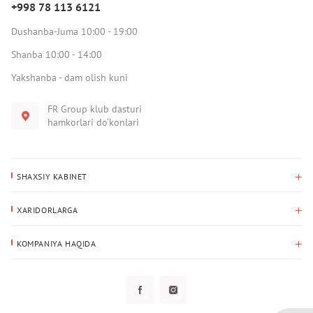
+998 78 113 6121
Dushanba-Juma 10:00 - 19:00
Shanba 10:00 - 14:00
Yakshanba - dam olish kuni
FR Group klub dasturi
hamkorlari do‘konlari
SHAXSIY KABINET
Xaridlar tarixi
XARIDORLARGA
Mening ma’lumotlarim
To‘lov va yetkazib berish
Yetkazib berish manzili
KOMPANIYA HAQIDA
Qaytarish
Biz haqimizda
Sevimlilar
Savol-javoblar
Maxfiylik siyosati
Klub dasturi
Klub dasturi
Yangiliklar