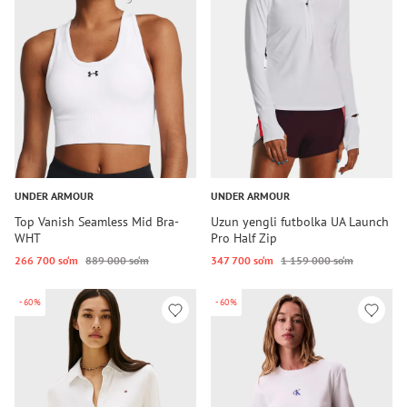
UNDER ARMOUR
UNDER ARMOUR
Top Vanish Seamless Mid Bra-
Uzun yengli futbolka UA Launch
WHT
Pro Half Zip
266 700 so‘m
889 000 so‘m
347 700 so‘m
1 159 000 so‘m
-60%
-60%