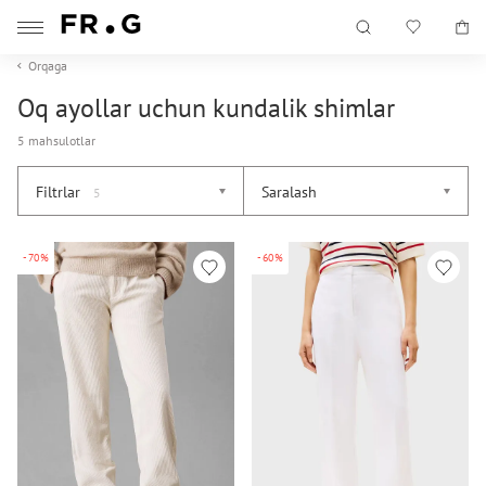
Orqaga
Oq ayollar uchun kundalik shimlar
5 mahsulotlar
Filtrlar
Saralash
5
-70%
-60%