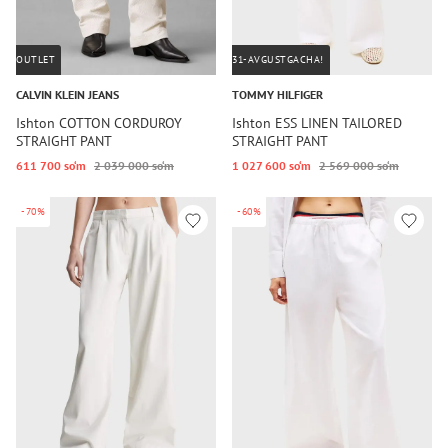
OUTLET
31-AVGUSTGACHA!
CALVIN KLEIN JEANS
TOMMY HILFIGER
Ishton COTTON CORDUROY
Ishton ESS LINEN TAILORED
STRAIGHT PANT
STRAIGHT PANT
611 700 so‘m
2 039 000 so‘m
1 027 600 so‘m
2 569 000 so‘m
-70%
-60%