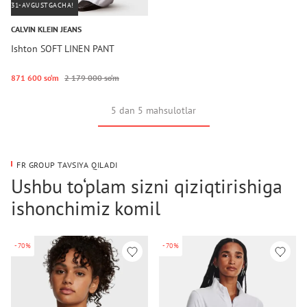
31-AVGUSTGACHA!
CALVIN KLEIN JEANS
Ishton SOFT LINEN PANT
871 600 so‘m
2 179 000 so‘m
5 dan 5 mahsulotlar
FR GROUP TAVSIYA QILADI
Ushbu to‘plam sizni qiziqtirishiga
ishonchimiz komil
-70%
-70%