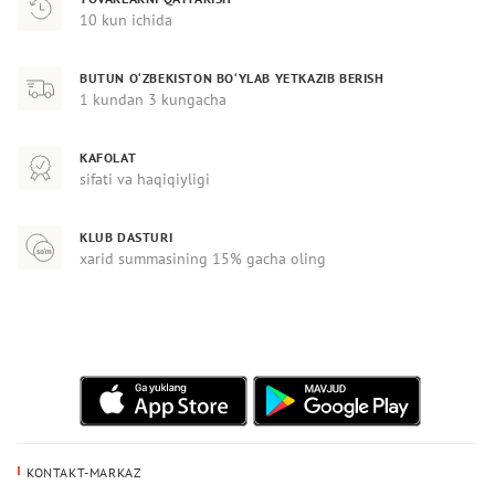
10 kun ichida
BUTUN O‘ZBEKISTON BO‘YLAB YETKAZIB BERISH
1 kundan 3 kungacha
KAFOLAT
sifati va haqiqiyligi
KLUB DASTURI
xarid summasining 15% gacha oling
KONTAKT-MARKAZ