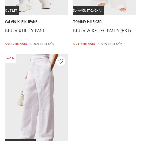
OUTLET
31-AVGUSTGACHA!
CALVIN KLEIN JEANS
TOMMY HILFIGER
Ishton UTILITY PANT
Ishton WIDE LEG PANTS (EXT)
590 700 so‘m
1 969 000 so‘m
551 600 so‘m
1 379 000 so‘m
-60%