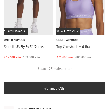
31-AVGUSTGACHA!
31-AVGUSTGACHA!
UNDER ARMOUR
UNDER ARMOUR
Shortik UA Fly By 3'' Shorts
Top Crossback Mid Bra
235 600 so‘m
589 000 so‘m
275 600 so‘m
689 000 so‘m
6 dan 125 mahsulotlar
To‘plamga o‘tish
TOVARLARNI QAYTARISH