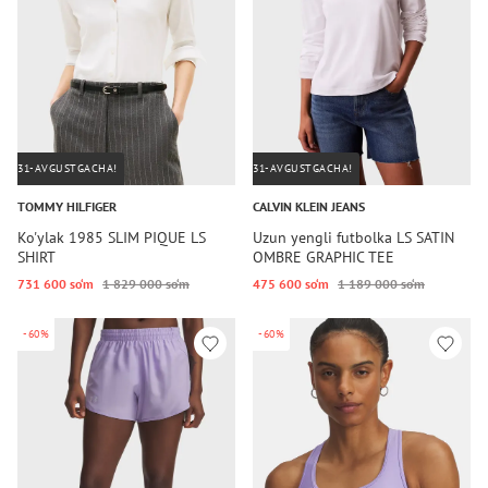
31-AVGUSTGACHA!
31-AVGUSTGACHA!
TOMMY HILFIGER
CALVIN KLEIN JEANS
Ko'ylak 1985 SLIM PIQUE LS
Uzun yengli futbolka LS SATIN
SHIRT
OMBRE GRAPHIC TEE
731 600 so‘m
1 829 000 so‘m
475 600 so‘m
1 189 000 so‘m
-60%
-60%