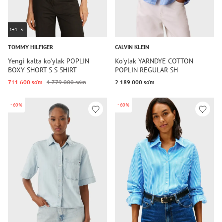
1+1=3
TOMMY HILFIGER
CALVIN KLEIN
Yengi kalta ko'ylak POPLIN
Ko'ylak YARNDYE COTTON
BOXY SHORT S S SHIRT
POPLIN REGULAR SH
711 600 so‘m
1 779 000 so‘m
2 189 000 so‘m
-60%
-60%