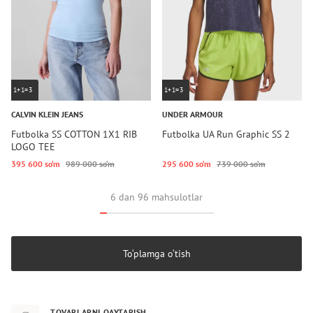
1+1=3
1+1=3
CALVIN KLEIN JEANS
UNDER ARMOUR
Futbolka SS COTTON 1X1 RIB
Futbolka UA Run Graphic SS 2
LOGO TEE
395 600 so‘m
989 000 so‘m
295 600 so‘m
739 000 so‘m
6 dan 96 mahsulotlar
To‘plamga o‘tish
TOVARLARNI QAYTARISH