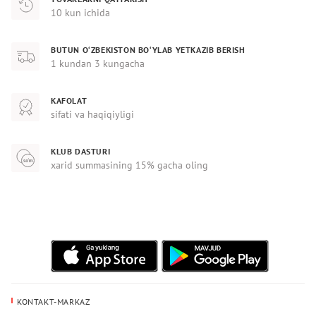
10 kun ichida
BUTUN O‘ZBEKISTON BO‘YLAB YETKAZIB BERISH
1 kundan 3 kungacha
KAFOLAT
sifati va haqiqiyligi
KLUB DASTURI
xarid summasining 15% gacha oling
KONTAKT-MARKAZ