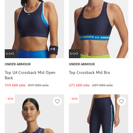
1+1=3
1+1=3
UNDER ARMOUR
UNDER ARMOUR
Top UA Crossback Mid Open
Top Crossback Mid Bra
Back
359 600 so‘m
899 000 so‘m
275 600 so‘m
689 000 so‘m
-60%
-60%