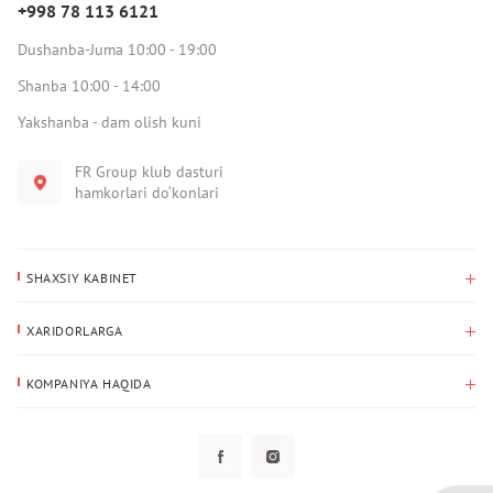
+998 78 113 6121
Dushanba-Juma 10:00 - 19:00
Shanba 10:00 - 14:00
Yakshanba - dam olish kuni
FR Group klub dasturi
hamkorlari do‘konlari
SHAXSIY KABINET
Xaridlar tarixi
XARIDORLARGA
Mening ma’lumotlarim
To‘lov va yetkazib berish
Yetkazib berish manzili
KOMPANIYA HAQIDA
Qaytarish
Biz haqimizda
Sevimlilar
Savol-javoblar
Maxfiylik siyosati
Klub dasturi
Klub dasturi
Yangiliklar