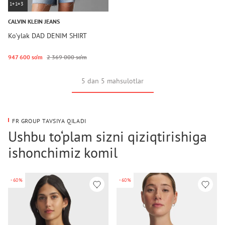
1+1=3
CALVIN KLEIN JEANS
Ko'ylak DAD DENIM SHIRT
947 600 so‘m
2 369 000 so‘m
5 dan 5 mahsulotlar
FR GROUP TAVSIYA QILADI
Ushbu to‘plam sizni qiziqtirishiga
ishonchimiz komil
-60%
-60%