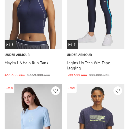
1+1=3
1+1=3
UNDER ARMOUR
UNDER ARMOUR
Mayka UA Halo Run Tank
Legins UA Tech WM Tape
Legging
463 600 so‘m
1 159 000 so‘m
399 600 so‘m
999 000 so‘m
-60%
-60%