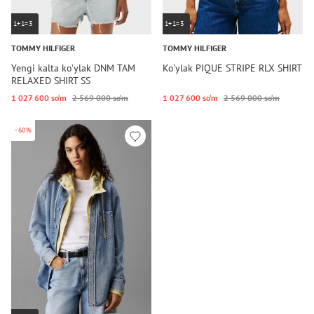
1+1=3
1+1=3
TOMMY HILFIGER
TOMMY HILFIGER
Yengi kalta ko'ylak DNM TAM
Ko'ylak PIQUE STRIPE RLX SHIRT
RELAXED SHIRT SS
1 027 600 so‘m
2 569 000 so‘m
1 027 600 so‘m
2 569 000 so‘m
-60%