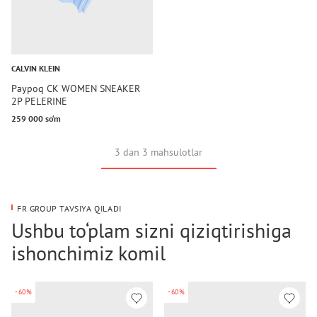
CALVIN KLEIN
Paypoq CK WOMEN SNEAKER
2P PELERINE
259 000 so‘m
3 dan 3 mahsulotlar
FR GROUP TAVSIYA QILADI
Ushbu to‘plam sizni qiziqtirishiga
ishonchimiz komil
-60%
-60%