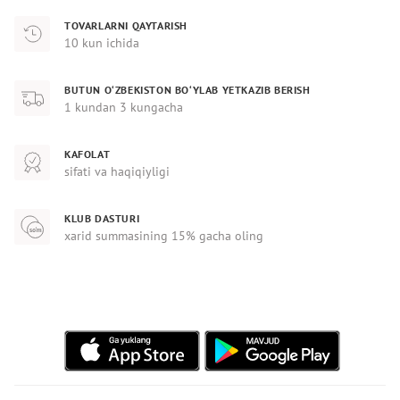
TOVARLARNI QAYTARISH
10 kun ichida
BUTUN O‘ZBEKISTON BO‘YLAB YETKAZIB BERISH
1 kundan 3 kungacha
KAFOLAT
sifati va haqiqiyligi
KLUB DASTURI
xarid summasining 15% gacha oling