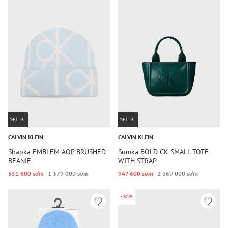
1+1=3
1+1=3
CALVIN KLEIN
CALVIN KLEIN
Shapka EMBLEM AOP BRUSHED
Sumka BOLD CK SMALL TOTE
BEANIE
WITH STRAP
551 600 so‘m
1 379 000 so‘m
947 600 so‘m
2 369 000 so‘m
-60%