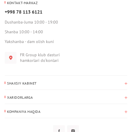
KONTAKT-MARKAZ
+998 78 113 6121
Dushanba-Juma 10:00 - 19:00
Shanba 10:00 - 14:00
Yakshanba - dam olish kuni
FR Group klub dasturi
hamkorlari do‘konlari
SHAXSIY KABINET
Xaridlar tarixi
XARIDORLARGA
Mening ma’lumotlarim
To‘lov va yetkazib berish
Yetkazib berish manzili
KOMPANIYA HAQIDA
Qaytarish
Biz haqimizda
Sevimlilar
Savol-javoblar
Maxfiylik siyosati
Klub dasturi