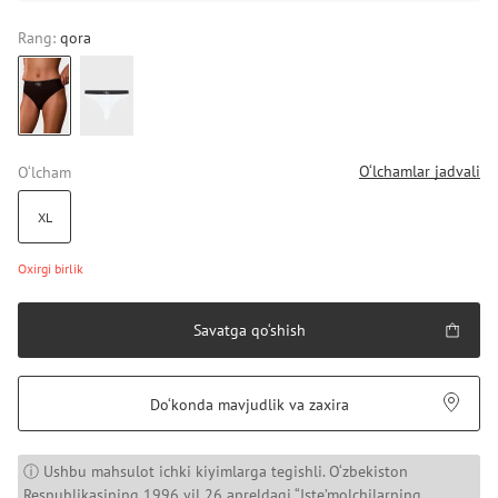
Rang:
qora
O‘lchamlar jadvali
O‘lcham
XL
Oxirgi birlik
Savatga qo‘shish
Do‘konda mavjudlik va zaxira
ⓘ Ushbu mahsulot ichki kiyimlarga tegishli. O‘zbekiston
Respublikasining 1996 yil 26 apreldagi “Iste’molchilarning