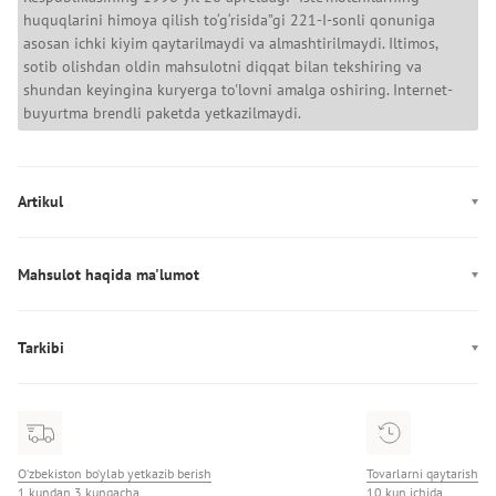
huquqlarini himoya qilish to‘g‘risida”gi 221-I-sonli qonuniga
asosan ichki kiyim qaytarilmaydi va almashtirilmaydi. Iltimos,
sotib olishdan oldin mahsulotni diqqat bilan tekshiring va
shundan keyingina kuryerga to'lovni amalga oshiring. Internet-
buyurtma brendli paketda yetkazilmaydi.
Artikul
LV00QF8813
Mahsulot haqida ma'lumot
Ishlab chiqarish: Таиланд
Tarkibi
Tarkibi: 92% Полиэстер/8% Эластан
O‘zbekiston bo‘ylab yetkazib berish
Tovarlarni qaytarish
1 kundan 3 kungacha
10 kun ichida