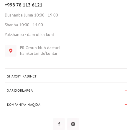
+998 78 113 6121
Dushanba-Juma 10:00 - 19:00
Shanba 10:00 - 14:00
Yakshanba - dam olish kuni
FR Group klub dasturi
hamkorlari do‘konlari
SHAXSIY KABINET
Xaridlar tarixi
XARIDORLARGA
Mening ma’lumotlarim
To‘lov va yetkazib berish
Yetkazib berish manzili
KOMPANIYA HAQIDA
Qaytarish
Biz haqimizda
Sevimlilar
Savol-javoblar
Maxfiylik siyosati
Klub dasturi
Klub dasturi