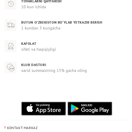
TOVARLARNI QAYTARISH
10 kun ichida
BUTUN O‘ZBEKISTON BO‘YLAB YETKAZIB BERISH
1 kundan 3 kungacha
KAFOLAT
sifati va haqiqiyligi
KLUB DASTURI
xarid summasining 15% gacha oling
KONTAKT-MARKAZ