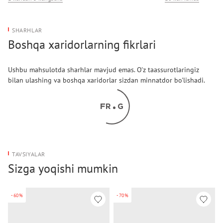
SHARHLAR
Boshqa xaridorlarning fikrlari
Ushbu mahsulotda sharhlar mavjud emas. O'z taassurotlaringiz
bilan ulashing va boshqa xaridorlar sizdan minnatdor bo'lishadi.
TAVSIYALAR
Sizga yoqishi mumkin
-60%
-70%