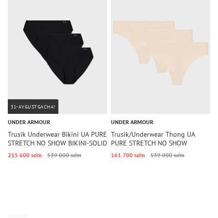
31-AVGUSTGACHA!
UNDER ARMOUR
UNDER ARMOUR
U
Trusik Underwear Bikini UA PURE
Trusik/Underwear Thong UA
T
STRETCH NO SHOW BIKINI-SOLID
PURE STRETCH NO SHOW
T
3PK Under Armour
THONG -SOLID 3PK Under
215 600 so‘m
539 000 so‘m
161 700 so‘m
539 000 so‘m
1
Armour