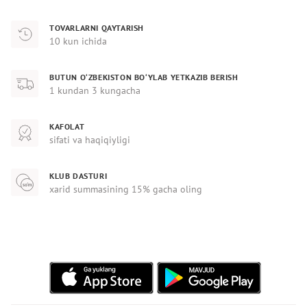
TOVARLARNI QAYTARISH
10 kun ichida
BUTUN O‘ZBEKISTON BO‘YLAB YETKAZIB BERISH
1 kundan 3 kungacha
KAFOLAT
sifati va haqiqiyligi
KLUB DASTURI
xarid summasining 15% gacha oling