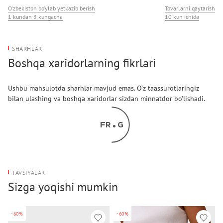
O‘zbekiston bo‘ylab yetkazib berish
Tovarlarni qaytarish
1 kundan 3 kungacha
10 kun ichida
SHARHLAR
Boshqa xaridorlarning fikrlari
Ushbu mahsulotda sharhlar mavjud emas. O'z taassurotlaringiz
bilan ulashing va boshqa xaridorlar sizdan minnatdor bo'lishadi.
TAVSIYALAR
Sizga yoqishi mumkin
-60%
-60%