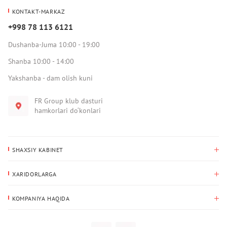
KONTAKT-MARKAZ
+998 78 113 6121
Dushanba-Juma 10:00 - 19:00
Shanba 10:00 - 14:00
Yakshanba - dam olish kuni
FR Group klub dasturi
hamkorlari do‘konlari
SHAXSIY KABINET
Xaridlar tarixi
XARIDORLARGA
Mening ma’lumotlarim
To‘lov va yetkazib berish
Yetkazib berish manzili
KOMPANIYA HAQIDA
Qaytarish
Biz haqimizda
Sevimlilar
Savol-javoblar