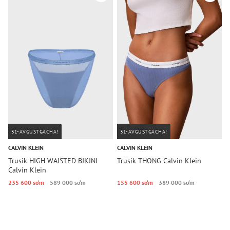
31-AVGUSTGACHA!
31-AVGUSTGACHA!
CALVIN KLEIN
CALVIN KLEIN
C
Trusik HIGH WAISTED BIKINI
Trusik THONG Calvin Klein
T
Calvin Klein
235 600 so‘m
589 000 so‘m
155 600 so‘m
389 000 so‘m
1