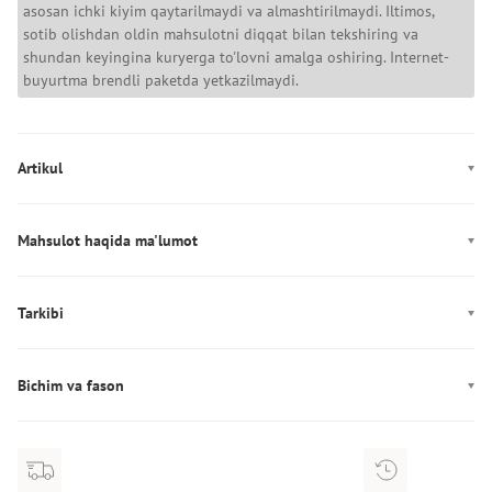
asosan ichki kiyim qaytarilmaydi va almashtirilmaydi. Iltimos,
sotib olishdan oldin mahsulotni diqqat bilan tekshiring va
shundan keyingina kuryerga to'lovni amalga oshiring. Internet-
buyurtma brendli paketda yetkazilmaydi.
Artikul
LV00QF8813
Mahsulot haqida ma'lumot
Rang: oq, qora
Dekor: Brendlangan rezina
Tarkibi
Ishlab chiqarish: Таиланд
Tarkibi: 92% poliester, 8% elastan
Bichim va fason
Fason: stringlar