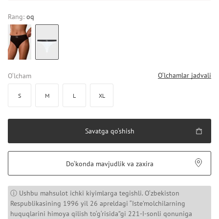
Rang:
oq
O‘lchamlar jadvali
O‘lcham
S
M
L
XL
Savatga qo‘shish
Do‘konda mavjudlik va zaxira
ⓘ Ushbu mahsulot ichki kiyimlarga tegishli. O‘zbekiston
Respublikasining 1996 yil 26 apreldagi “Iste’molchilarning
huquqlarini himoya qilish to‘g‘risida”gi 221-I-sonli qonuniga