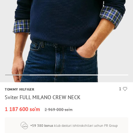
1
TOMMY HILFIGER
Sviter FULL MILANO CREW NECK
1 187 600 so‘m
2 969 000 so‘m
+59 380 bonus
klub dasturi ishtirokchilari uchun FR Group