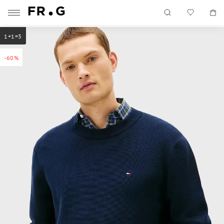
1+1=3
-60%