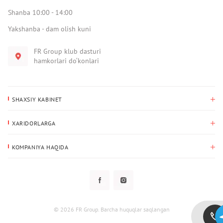
Shanba 10:00 - 14:00
Yakshanba - dam olish kuni
FR Group klub dasturi
hamkorlari do‘konlari
SHAXSIY KABINET
Xaridlar tarixi
XARIDORLARGA
Mening ma’lumotlarim
To‘lov va yetkazib berish
Yetkazib berish manzili
KOMPANIYA HAQIDA
Qaytarish
Biz haqimizda
Sevimlilar
Savol-javoblar
Maxfiylik siyosati
Klub dasturi
Klub dasturi
Yangiliklar
Tarqatmalar
Kafolat
© 2026 FR Group. Barcha huquqlar saqlangan
Foydalanuvchi bilan kelishuv
Kontaktlar