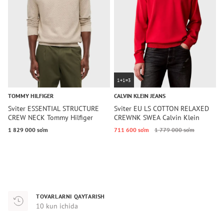
1+1=3
TOMMY HILFIGER
CALVIN KLEIN JEANS
T
Sviter ESSENTIAL STRUCTURE
Sviter EU LS COTTON RELAXED
S
CREW NECK Tommy Hilfiger
CREWNK SWEA Calvin Klein
C
Jeans
1 829 000 so‘m
711 600 so‘m
1 779 000 so‘m
7
TOVARLARNI QAYTARISH
10 kun ichida