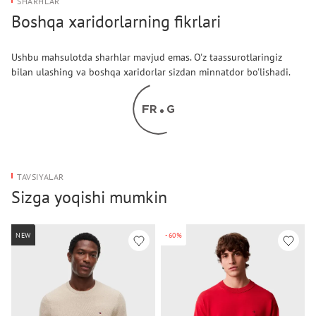
SHARHLAR
Boshqa xaridorlarning fikrlari
Ushbu mahsulotda sharhlar mavjud emas. O'z taassurotlaringiz
bilan ulashing va boshqa xaridorlar sizdan minnatdor bo'lishadi.
TAVSIYALAR
Sizga yoqishi mumkin
NEW
-60%