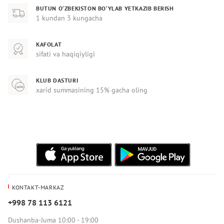
BUTUN O‘ZBEKISTON BO‘YLAB YETKAZIB BERISH
1 kundan 3 kungacha
KAFOLAT
sifati va haqiqiyligi
KLUB DASTURI
xarid summasining 15% gacha oling
KONTAKT-MARKAZ
+998 78 113 6121
Dushanba-Juma 10:00 - 19:00