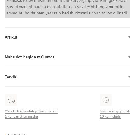
kelmasa, to'lov qilishdan oldin uni kuryerga qaytarishingiz kerak.
Buyurtmadagi barcha mahsulotlardan voz kechishingiz mumkin,
ammo bu holda ham yetkazib berish xizmati uchun to'lov qilinadi.
Artikul
MW0MW41649
Mahsulot haqida ma'lumot
Ishlab chiqarish: Камбоджа
Tarkibi
Tarkibi:
O‘zbekiston bo‘ylab yetkazib berish
Tovarlarni qaytarish
1 kundan 3 kungacha
10 kun ichida