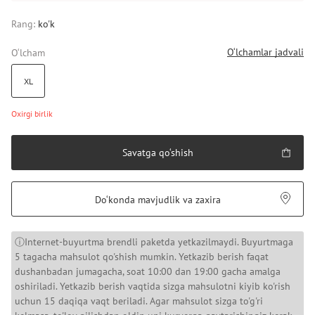
Rang:
ko'k
O‘lchamlar jadvali
O‘lcham
XL
Oxirgi birlik
Savatga qo‘shish
Do‘konda mavjudlik va zaxira
ⓘInternet-buyurtma brendli paketda yetkazilmaydi. Buyurtmaga
5 tagacha mahsulot qo'shish mumkin. Yetkazib berish faqat
dushanbadan jumagacha, soat 10:00 dan 19:00 gacha amalga
oshiriladi. Yetkazib berish vaqtida sizga mahsulotni kiyib ko'rish
uchun 15 daqiqa vaqt beriladi. Agar mahsulot sizga to'g'ri