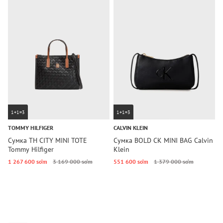
1+1=3
1+1=3
TOMMY HILFIGER
CALVIN KLEIN
T
Сумка TH CITY MINI TOTE
Сумка BOLD CK MINI BAG Calvin
С
Tommy Hilfiger
Klein
S
H
1 267 600 so‘m
3 169 000 so‘m
551 600 so‘m
1 379 000 so‘m
4