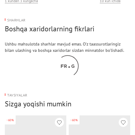
1 kundan 3 kungacha
10 kun ichida
SHARHLAR
Boshqa xaridorlarning fikrlari
Ushbu mahsulotda sharhlar mavjud emas. O'z taassurotlaringiz
bilan ulashing va boshqa xaridorlar sizdan minnatdor bo'lishadi.
TAVSIYALAR
Sizga yoqishi mumkin
-60%
-60%