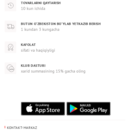
TOVARLARNI QAYTARISH
10 kun ichida
BUTUN O‘ZBEKISTON BO‘YLAB YETKAZIB BERISH
1 kundan 3 kungacha
KAFOLAT
sifati va haqiqiyligi
KLUB DASTURI
xarid summasining 15% gacha oling
KONTAKT-MARKAZ