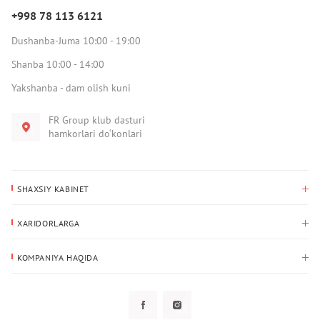
+998 78 113 6121
Dushanba-Juma 10:00 - 19:00
Shanba 10:00 - 14:00
Yakshanba - dam olish kuni
FR Group klub dasturi
hamkorlari do‘konlari
SHAXSIY KABINET
Xaridlar tarixi
XARIDORLARGA
Mening ma’lumotlarim
To‘lov va yetkazib berish
Yetkazib berish manzili
KOMPANIYA HAQIDA
Qaytarish
Biz haqimizda
Sevimlilar
Savol-javoblar
Maxfiylik siyosati
Klub dasturi
Klub dasturi