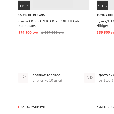
1+1=3
1+1=3
CALVIN KLEIN JEANS
TOMMY HILF
Сумка CKJ GRAPHIC CK REPORTER Calvin
Сумка/TH 
Klein Jeans
Hilfiger
594 500 сум
1 189 000 сум
889 500 с
ВОЗВРАТ ТОВАРОВ
ДОСТАВКА
в течение 10 дней
от 1 до 3
КОНТАКТ-ЦЕНТР
ЛИЧНЫЙ К