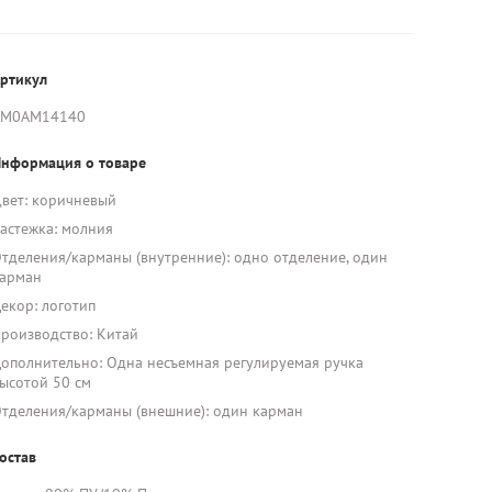
ртикул
AM0AM14140
нформация о товаре
вет: коричневый
астежка: молния
тделения/карманы (внутренние): одно отделение, один
арман
екор: логотип
роизводство: Китай
ополнительно: Одна несъемная регулируемая ручка
ысотой 50 см
тделения/карманы (внешние): один карман
остав