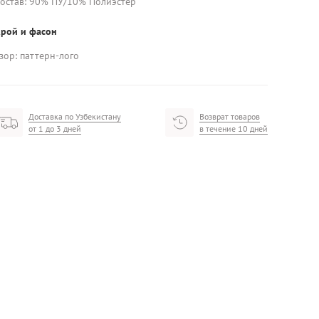
остав: 90% ПУ/10% Полиэстер
рой и фасон
зор: паттерн-лого
Доставка по Узбекистану
Возврат товаров
от 1 до 3 дней
в течение 10 дней