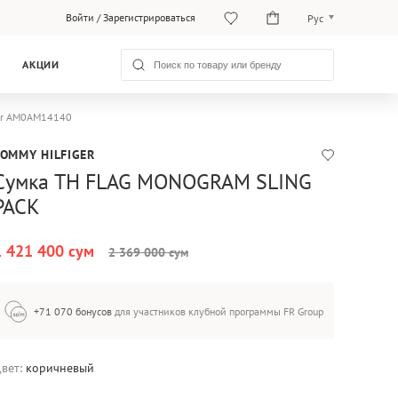
Войти
/
Зарегистрироваться
Рус
O‘zb
АКЦИИ
Рус
ger AM0AM14140
TOMMY HILFIGER
Сумка TH FLAG MONOGRAM SLING
PACK
1 421 400 сум
2 369 000 сум
+71 070 бонусов
для участников клубной программы FR Group
вет:
коричневый