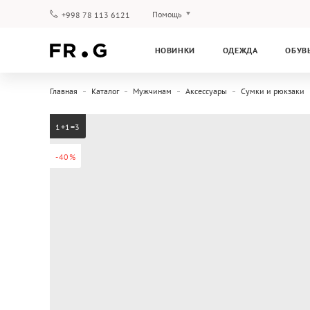
Помощь
+998 78 113 6121
Оплата и доставка
НОВИНКИ
ОДЕЖДА
ОБУВ
Вопросы и ответы
Клубная программа
Главная
Каталог
Мужчинам
Аксессуары
Сумки и рюкзаки
Гарантия
1+1=3
-40%