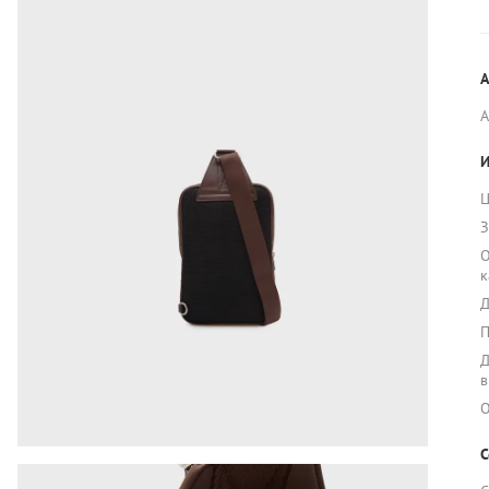
А
И
Ц
З
О
к
Д
П
Д
в
О
С