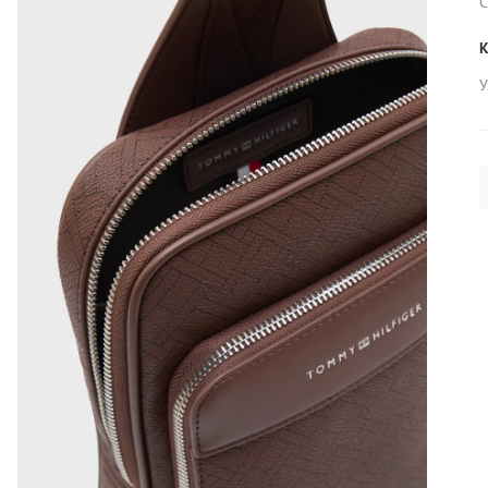
С
К
У