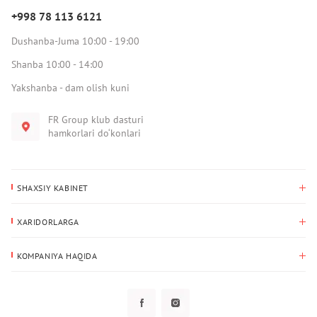
+998 78 113 6121
Dushanba-Juma 10:00 - 19:00
Shanba 10:00 - 14:00
Yakshanba - dam olish kuni
FR Group klub dasturi
hamkorlari do‘konlari
SHAXSIY KABINET
Xaridlar tarixi
XARIDORLARGA
Mening ma’lumotlarim
To‘lov va yetkazib berish
Yetkazib berish manzili
KOMPANIYA HAQIDA
Qaytarish
Biz haqimizda
Sevimlilar
Savol-javoblar
Maxfiylik siyosati
Klub dasturi
Klub dasturi