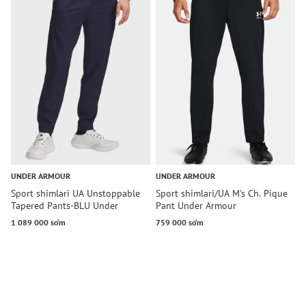
UNDER ARMOUR
UNDER ARMOUR
U
Sport shimlari UA Unstoppable
Sport shimlari/UA M's Ch. Pique
L
Tapered Pants-BLU Under
Pant Under Armour
T
Armour
1 089 000 so‘m
759 000 so‘m
6