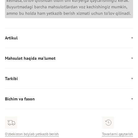
kelmasa, to'lov qilishdan oldin uni kuryerga qaytarishingiz kerak.
Buyurtmadagi barcha mahsulotlardan voz kechishingiz mumkin,
ammo bu holda ham yetkazib berish xizmati uchun to'lov qilinadi.
Artikul
1389358-390
Mahsulot haqida ma'lumot
Rang: yashil
Mahkamlagich: Elastik belbog‘, bog‘ichlar
Tarkibi
Dekor: Logotip, brendlangan tasma
Tarkibi: 80% paxta, 20% poliester
Ishlab chiqarish: Малайзия
Bichim va fason
Cho'ntaklar: ikkita cho‘ntak
Fason: joggerlar
O’rnashish: o‘rta o‘tirish
O‘zbekiston bo‘ylab yetkazib berish
Tovarlarni qaytarish