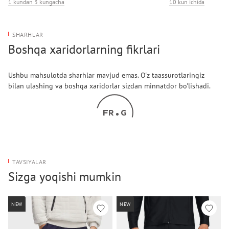
1 kundan 3 kungacha
10 kun ichida
SHARHLAR
Boshqa xaridorlarning fikrlari
Ushbu mahsulotda sharhlar mavjud emas. O'z taassurotlaringiz
bilan ulashing va boshqa xaridorlar sizdan minnatdor bo'lishadi.
TAVSIYALAR
Sizga yoqishi mumkin
NEW
NEW