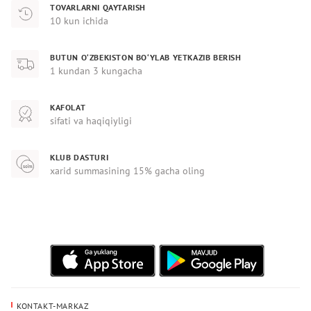
TOVARLARNI QAYTARISH
10 kun ichida
BUTUN O‘ZBEKISTON BO‘YLAB YETKAZIB BERISH
1 kundan 3 kungacha
KAFOLAT
sifati va haqiqiyligi
KLUB DASTURI
xarid summasining 15% gacha oling
KONTAKT-MARKAZ