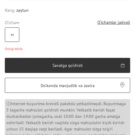
Rang:
zaytun
O‘lchamlar jadvali
O‘lcham
M
Oxirgi birlik
Savatga qo‘shish
Do‘konda mavjudlik va zaxira
ⓘInternet-buyurtma brendli paketda yetkazilmaydi. Buyurtmaga
5 tagacha mahsulot qo'shish mumkin. Yetkazib berish faqat
dushanbadan jumagacha, soat 10:00 dan 19:00 gacha amalga
oshiriladi. Yetkazib berish vaqtida sizga mahsulotni kiyib ko'rish
uchun 15 daqiqa vaqt beriladi. Agar mahsulot sizga to'g'ri