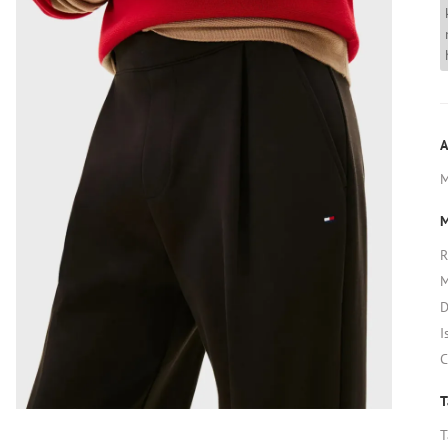
A
M
R
M
D
I
C
T
T