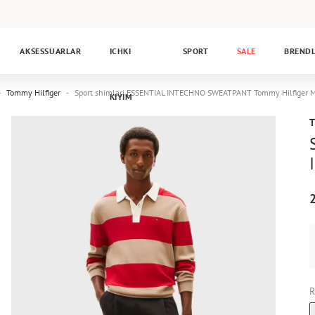
AKSESSUARLAR
ICHKI
SPORT
SALE
BREND
Tommy Hilfiger
Sport shimlari ESSENTIAL INTECHNO SWEATPANT Tommy Hilfig
KIYIM
R