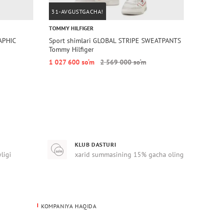
31-AVGUSTGACHA!
31-A
TOMMY HILFIGER
TOMMY 
APHIC
Sport shimlari GLOBAL STRIPE SWEATPANTS
Sport
Tommy Hilfiger
SWEAT
1 027 600 so‘m
2 569 000 so‘m
1 027
KLUB DASTURI
yligi
xarid summasining 15% gacha oling
KOMPANIYA HAQIDA