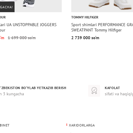
TGACHA!
OUR
TOMMY HILFIGER
mlari UA UNSTOPPABLE JOGGERS
Sport shimlari PERFORMANCE GR
our
SWEATPANT Tommy Hilfiger
o‘m
1 699 000 so‘m
2 739 000 so‘m
‘ZBEKISTON BO‘YLAB YETKAZIB BERISH
KAFOLAT
n 3 kungacha
sifati va haqiqi
BINET
XARIDORLARGA