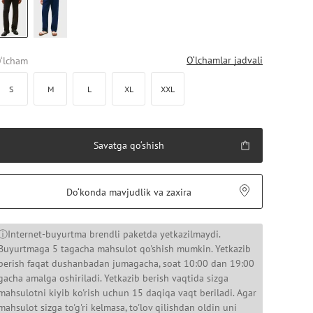
O‘lchamlar jadvali
‘lcham
S
M
L
XL
XXL
Savatga qo‘shish
Do‘konda mavjudlik va zaxira
ⓘInternet-buyurtma brendli paketda yetkazilmaydi.
Buyurtmaga 5 tagacha mahsulot qo'shish mumkin. Yetkazib
berish faqat dushanbadan jumagacha, soat 10:00 dan 19:00
gacha amalga oshiriladi. Yetkazib berish vaqtida sizga
mahsulotni kiyib ko'rish uchun 15 daqiqa vaqt beriladi. Agar
mahsulot sizga to'g'ri kelmasa, to'lov qilishdan oldin uni