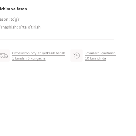
ichim va fason
ason: to‘g‘ri
’rnashish: o‘rta o‘tirish
O‘zbekiston bo‘ylab yetkazib berish
Tovarlarni qaytarish
1 kundan 3 kungacha
10 kun ichida