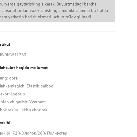
kuryerga qaytarishingiz kerak. Buyurtmadagi barcha
mahsulotlardan voz kechishingiz mumkin, ammo bu holda
ham yetkazib berish xizmati uchun to'lov qilinadi.
rtikul
MW0MW41763
ahsulot haqida ma'lumot
ang: qora
ahkamlagich: Elastik belbog‘
ekor: Logotip
shlab chiqarish: Vyetnam
ho'ntaklar: ikkita cho‘ntak
arkibi
arkibi: 72% Хлопок/28% Полиэстер