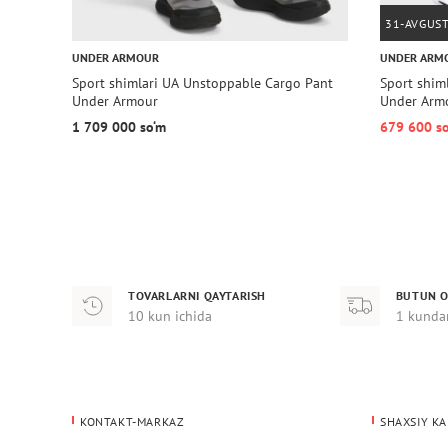
31-AVGUS
UNDER ARMOUR
UNDER ARM
Sport shimlari UA Unstoppable Cargo Pant
Sport shi
Under Armour
Under Arm
1 709 000 so‘m
679 600 s
TOVARLARNI QAYTARISH
BUTUN O
10 kun ichida
1 kunda
KONTAKT-MARKAZ
SHAXSIY KA