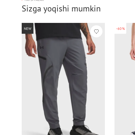
Sizga yoqishi mumkin
NEW
-60%