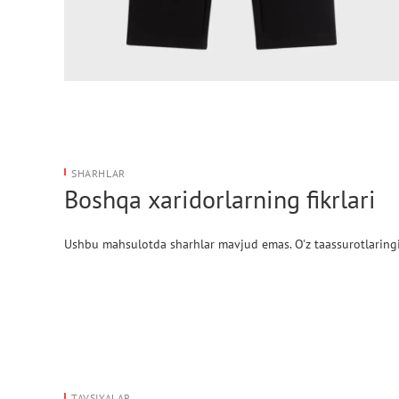
SHARHLAR
Boshqa xaridorlarning fikrlari
Ushbu mahsulotda sharhlar mavjud emas. O'z taassurotlaringi
TAVSIYALAR