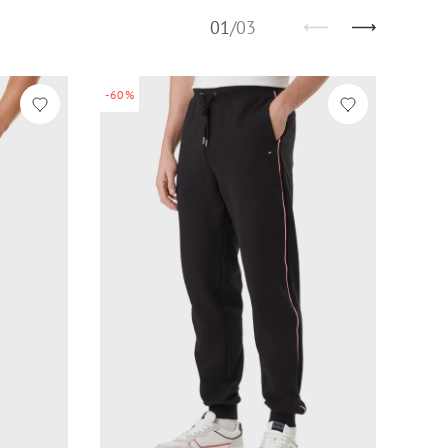
01
/
03
-60%
-60%