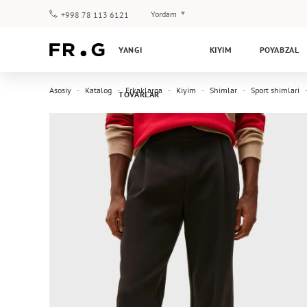
Yordam
+998 78 113 6121
To‘lov va yetkazib berish
YANGI
KIYIM
POYABZAL
Savol-javoblar
Klub dasturi
Asosiy
Katalog
Erkaklarga
Kiyim
Shimlar
Sport shimlari
TOVARLAR
Kafolat