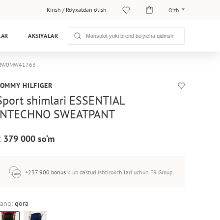
Kirish
/
Ro‘yxatdan o‘tish
O‘zb
O‘zb
LAR
AKSIYALAR
Рус
er MW0MW41763
TOMMY HILFIGER
Sport shimlari ESSENTIAL
INTECHNO SWEATPANT
2 379 000 so‘m
+237 900 bonus
klub dasturi ishtirokchilari uchun FR Group
ang:
qora