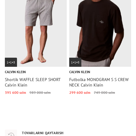
1+1=3
1+1=3
CALVIN KLEIN
CALVIN KLEIN
T
Shortik WAFFLE SLEEP SHORT
Futbolka MONOGRAM S S CREW
F
Calvin Klein
NECK Calvin Klein
H
395 600 so‘m
989 000 so‘m
299 600 so‘m
749 000 so‘m
2
TOVARLARNI QAYTARISH