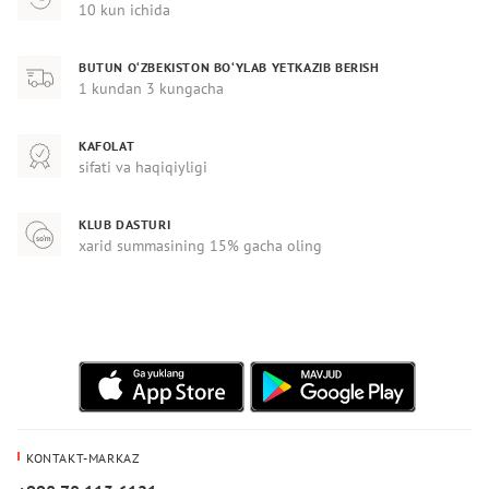
10 kun ichida
BUTUN O‘ZBEKISTON BO‘YLAB YETKAZIB BERISH
1 kundan 3 kungacha
KAFOLAT
sifati va haqiqiyligi
KLUB DASTURI
xarid summasining 15% gacha oling
KONTAKT-MARKAZ