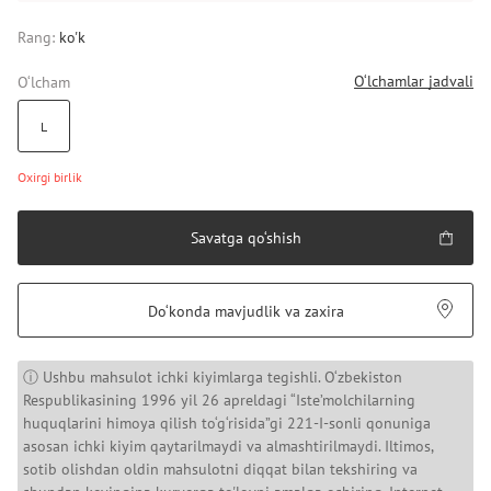
Rang:
ko'k
O‘lchamlar jadvali
O‘lcham
L
Oxirgi birlik
Savatga qo‘shish
Do‘konda mavjudlik va zaxira
ⓘ Ushbu mahsulot ichki kiyimlarga tegishli. O‘zbekiston
Respublikasining 1996 yil 26 apreldagi “Iste’molchilarning
huquqlarini himoya qilish to‘g‘risida”gi 221-I-sonli qonuniga
asosan ichki kiyim qaytarilmaydi va almashtirilmaydi. Iltimos,
sotib olishdan oldin mahsulotni diqqat bilan tekshiring va