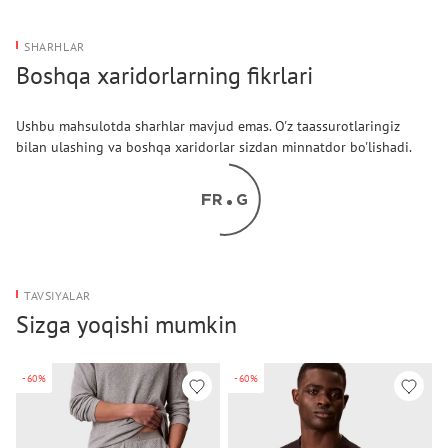
SHARHLAR
Boshqa xaridorlarning fikrlari
Ushbu mahsulotda sharhlar mavjud emas. O'z taassurotlaringiz
bilan ulashing va boshqa xaridorlar sizdan minnatdor bo'lishadi.
TAVSIYALAR
Sizga yoqishi mumkin
-60%
-60%