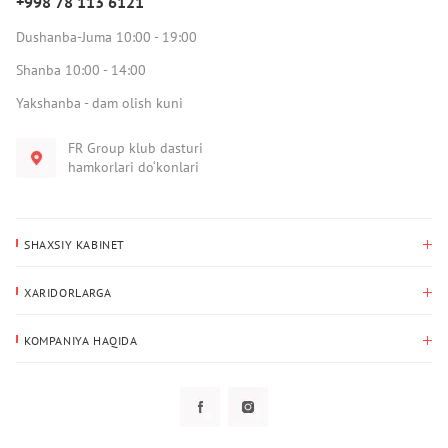
+998 78 113 6121
Dushanba-Juma 10:00 - 19:00
Shanba 10:00 - 14:00
Yakshanba - dam olish kuni
FR Group klub dasturi
hamkorlari do‘konlari
SHAXSIY KABINET
Xaridlar tarixi
XARIDORLARGA
Mening ma’lumotlarim
To‘lov va yetkazib berish
Yetkazib berish manzili
KOMPANIYA HAQIDA
Qaytarish
Biz haqimizda
Sevimlilar
Savol-javoblar
Maxfiylik siyosati
Klub dasturi
Klub dasturi
Yangiliklar
Tarqatmalar