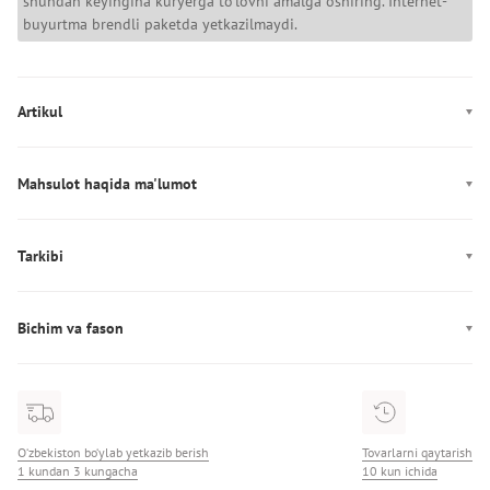
shundan keyingina kuryerga to'lovni amalga oshiring. Internet-
buyurtma brendli paketda yetkazilmaydi.
Artikul
UM0UM03914
Mahsulot haqida ma'lumot
Rang: ko‘k
Mahkamlagich: Elastik belbog‘
Tarkibi
Dekor: Logotip
Tarkibi: 82% paxta, 18% poliester
Ishlab chiqarish: Шри-Ланка
Bichim va fason
Cho'ntaklar: uchta cho‘ntak
Fason: to‘g‘ri
O‘zbekiston bo‘ylab yetkazib berish
Tovarlarni qaytarish
1 kundan 3 kungacha
10 kun ichida