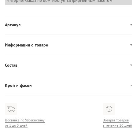
Интернет-заказ не комплектуется фирменным пакетом
Артикул
UM0UM03914
Информация о товаре
Цвет: синий
Застежка: эластичный пояс
Состав
Декор: логотип
Состав: 82% Хлопок/18% Полиэстер
Производство: Шри-Ланка
Крой и фасон
Карманы: три кармана
Фасон: прямой
Доставка по Узбекистану
Возврат товаров
от 1 до 3 дней
в течение 10 дней