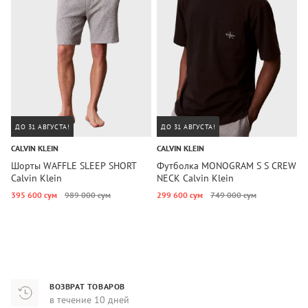
ДО 31 АВГУСТА!
ДО 31 АВГУСТА!
CALVIN KLEIN
CALVIN KLEIN
T
Шорты WAFFLE SLEEP SHORT
Футболка MONOGRAM S S CREW
Ф
Calvin Klein
NECK Calvin Klein
H
395 600 сум
989 000 сум
299 600 сум
749 000 сум
2
ВОЗВРАТ ТОВАРОВ
в течение 10 дней