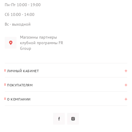
Пн-Пт 10:00 - 19:00
Сб 10:00 - 14:00
Вс - выходной
Магазины партнеры
клубной программы FR
Group
ЛИЧНЫЙ КАБИНЕТ
История покупок
ПОКУПАТЕЛЯМ
Мои данные
Оплата и доставка
Адрес для доставки
О КОМПАНИИ
Возврат
О нас
Избранное
Вопросы и ответы
Политика конфиденциальности
Клубная программа
Клубная программа
Новости
Рассылки