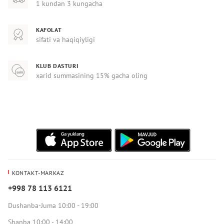
1 kundan 3 kungacha
KAFOLAT
sifati va haqiqiyligi
KLUB DASTURI
xarid summasining 15% gacha oling
KONTAKT-MARKAZ
+998 78 113 6121
Dushanba-Juma 10:00 - 19:00
Shanba 10:00 - 14:00