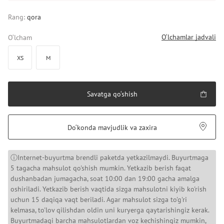
Rang:
qora
O‘lchamlar jadvali
O‘lcham
XS
M
Savatga qo‘shish
Do‘konda mavjudlik va zaxira
ⓘInternet-buyurtma brendli paketda yetkazilmaydi. Buyurtmaga
5 tagacha mahsulot qo'shish mumkin. Yetkazib berish faqat
dushanbadan jumagacha, soat 10:00 dan 19:00 gacha amalga
oshiriladi. Yetkazib berish vaqtida sizga mahsulotni kiyib ko'rish
uchun 15 daqiqa vaqt beriladi. Agar mahsulot sizga to'g'ri
kelmasa, to'lov qilishdan oldin uni kuryerga qaytarishingiz kerak.
Buyurtmadagi barcha mahsulotlardan voz kechishingiz mumkin,