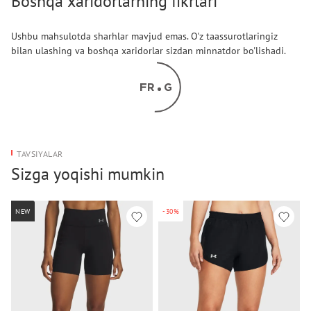
Boshqa xaridorlarning fikrlari
Ushbu mahsulotda sharhlar mavjud emas. O'z taassurotlaringiz
bilan ulashing va boshqa xaridorlar sizdan minnatdor bo'lishadi.
TAVSIYALAR
Sizga yoqishi mumkin
NEW
-30%