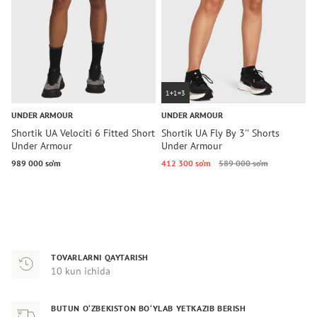
1+1=3
UNDER ARMOUR
UNDER ARMOUR
U
Shortik UA Velociti 6 Fitted Short
Shortik UA Fly By 3'' Shorts
S
Under Armour
Under Armour
S
989 000 so‘m
412 300 so‘m
589 000 so‘m
9
TOVARLARNI QAYTARISH
10 kun ichida
BUTUN O‘ZBEKISTON BO‘YLAB YETKAZIB BERISH