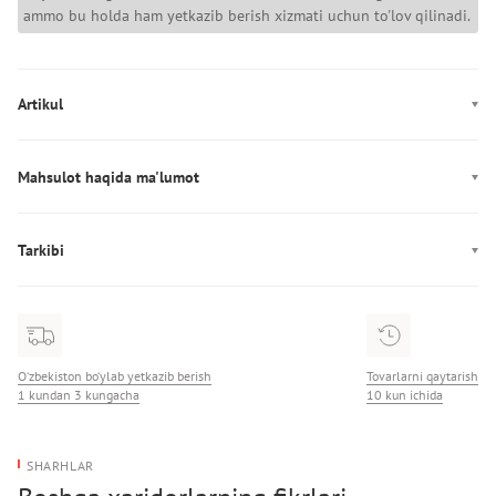
ammo bu holda ham yetkazib berish xizmati uchun to'lov qilinadi.
Artikul
1382519-001
Mahsulot haqida ma'lumot
Ishlab chiqarish: Иордания
Tarkibi
Tarkibi: 79% Полиэстер/21% Эластан
O‘zbekiston bo‘ylab yetkazib berish
Tovarlarni qaytarish
1 kundan 3 kungacha
10 kun ichida
SHARHLAR