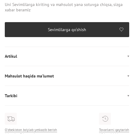
Uni Sevimlilarga kiriting va mahsulot yana sotuvga chiqsa, sizga
xabar beramiz
Sevimlilarga qo‘shish
Artikul
HM0HM02093
Mahsulot haqida ma'lumot
Rang: qora
Dekor: Logotip
Tarkibi
Ishlab chiqarish: Китай
Tarkibi: 100% полиэстер
Tagcharm: 100% rezina
O‘zbekiston bo‘ylab yetkazib berish
Tovarlarni qaytarish