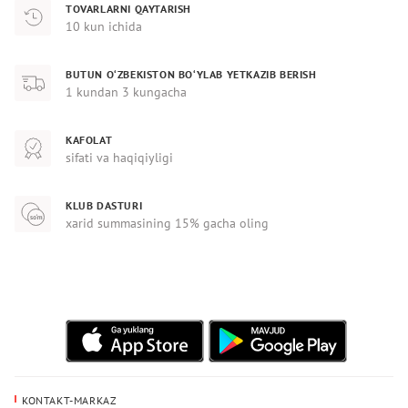
TOVARLARNI QAYTARISH
10 kun ichida
BUTUN O‘ZBEKISTON BO‘YLAB YETKAZIB BERISH
1 kundan 3 kungacha
KAFOLAT
sifati va haqiqiyligi
KLUB DASTURI
xarid summasining 15% gacha oling
KONTAKT-MARKAZ