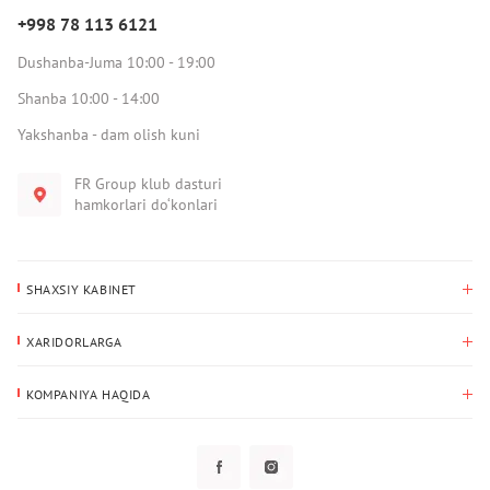
+998 78 113 6121
Dushanba-Juma 10:00 - 19:00
Shanba 10:00 - 14:00
Yakshanba - dam olish kuni
FR Group klub dasturi
hamkorlari do‘konlari
SHAXSIY KABINET
Xaridlar tarixi
XARIDORLARGA
Mening ma’lumotlarim
To‘lov va yetkazib berish
Yetkazib berish manzili
KOMPANIYA HAQIDA
Qaytarish
Biz haqimizda
Sevimlilar
Savol-javoblar
Maxfiylik siyosati
Klub dasturi
Klub dasturi