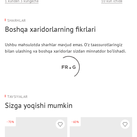
1 kundan 3 kungacha
10 kun ichida
SHARHLAR
Boshqa xaridorlarning fikrlari
Ushbu mahsulotda sharhlar mavjud emas. O'z taassurotlaringiz
bilan ulashing va boshqa xaridorlar sizdan minnatdor bo'lishadi.
TAVSIYALAR
Sizga yoqishi mumkin
-70%
-60%