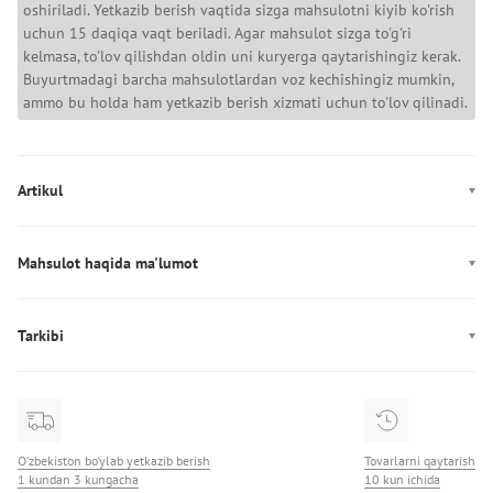
oshiriladi. Yetkazib berish vaqtida sizga mahsulotni kiyib ko'rish
uchun 15 daqiqa vaqt beriladi. Agar mahsulot sizga to'g'ri
kelmasa, to'lov qilishdan oldin uni kuryerga qaytarishingiz kerak.
Buyurtmadagi barcha mahsulotlardan voz kechishingiz mumkin,
ammo bu holda ham yetkazib berish xizmati uchun to'lov qilinadi.
Artikul
AW0AW18856
Mahsulot haqida ma'lumot
Rang: белый
Mahkamlagich: pryajka
Tarkibi
Ishlab chiqarish: Italiya
Tarkibi: 100% кожа
Pryajka: ochiq
Kenglik: 2,5 sm
O‘zbekiston bo‘ylab yetkazib berish
Tovarlarni qaytarish
1 kundan 3 kungacha
10 kun ichida