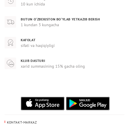
10 kun ichida
BUTUN O‘ZBEKISTON BO‘YLAB YETKAZIB BERISH
1 kundan 3 kungacha
KAFOLAT
sifati va haqiqiyligi
KLUB DASTURI
xarid summasining 15% gacha oling
KONTAKT-MARKAZ