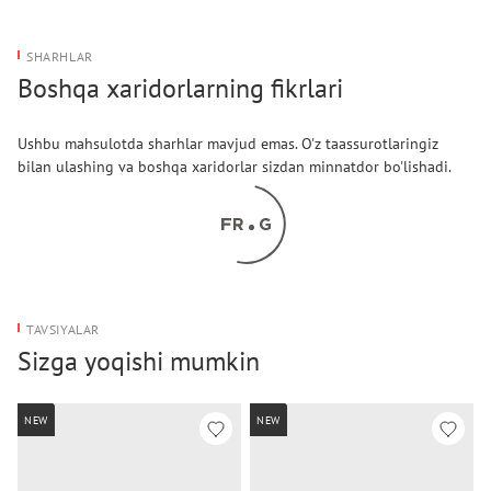
SHARHLAR
Boshqa xaridorlarning fikrlari
Ushbu mahsulotda sharhlar mavjud emas. O'z taassurotlaringiz
bilan ulashing va boshqa xaridorlar sizdan minnatdor bo'lishadi.
TAVSIYALAR
Sizga yoqishi mumkin
NEW
NEW