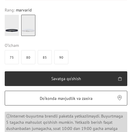
Rang:
marvarid
O‘lcham
75
80
85
90
Savatga qo‘shish
Do‘konda mavjudlik va zaxira
ⓘInternet-buyurtma brendli paketda yetkazilmaydi. Buyurtmaga
5 tagacha mahsulot qo'shish mumkin. Yetkazib berish faqat
dushanbadan jumagacha, soat 10:00 dan 19:00 gacha amalga