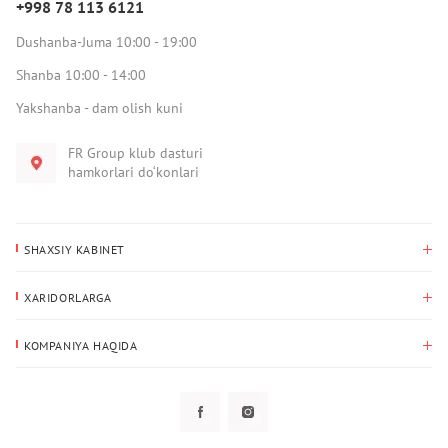
+998 78 113 6121
Dushanba-Juma 10:00 - 19:00
Shanba 10:00 - 14:00
Yakshanba - dam olish kuni
FR Group klub dasturi
hamkorlari do‘konlari
SHAXSIY KABINET
Xaridlar tarixi
XARIDORLARGA
Mening ma’lumotlarim
To‘lov va yetkazib berish
Yetkazib berish manzili
KOMPANIYA HAQIDA
Qaytarish
Biz haqimizda
Sevimlilar
Savol-javoblar
Maxfiylik siyosati
Klub dasturi
Klub dasturi
Yangiliklar
Tarqatmalar