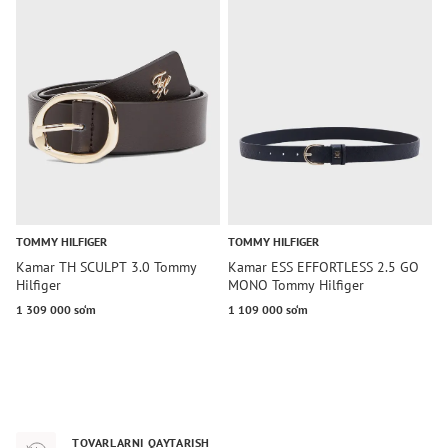
TOMMY HILFIGER
TOMMY HILFIGER
C
Kamar TH SCULPT 3.0 Tommy
Kamar ESS EFFORTLESS 2.5 GO
K
Hilfiger
MONO Tommy Hilfiger
P
1 309 000 so‘m
1 109 000 so‘m
4
TOVARLARNI QAYTARISH