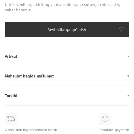
Uni Sevimlilarga kiriting va mahsulot yana sotuvga chiqsa, sizga
xabar beramiz
Sevimlilarga qo‘shish
Artikul
MW0MW41774
Mahsulot haqida ma'lumot
Ishlab chiqarish: Vyetnam
Tarkibi
Tarkibi: 53% Полиэстер/47% Хлопок
O‘zbekiston bo‘ylab yetkazib berish
Tovarlarni qaytarish