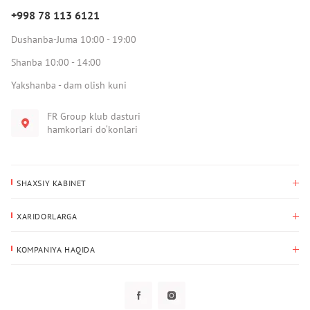
+998 78 113 6121
Dushanba-Juma 10:00 - 19:00
Shanba 10:00 - 14:00
Yakshanba - dam olish kuni
FR Group klub dasturi
hamkorlari do‘konlari
SHAXSIY KABINET
Xaridlar tarixi
XARIDORLARGA
Mening ma’lumotlarim
To‘lov va yetkazib berish
Yetkazib berish manzili
KOMPANIYA HAQIDA
Qaytarish
Biz haqimizda
Sevimlilar
Savol-javoblar
Maxfiylik siyosati
Klub dasturi
Klub dasturi