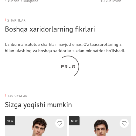
1 kundan 3 kungacha
10 kun ichida
SHARHLAR
Boshqa xaridorlarning fikrlari
Ushbu mahsulotda sharhlar mavjud emas. O'z taassurotlaringiz
bilan ulashing va boshqa xaridorlar sizdan minnatdor bo'lishadi.
TAVSIYALAR
Sizga yoqishi mumkin
NEW
NEW