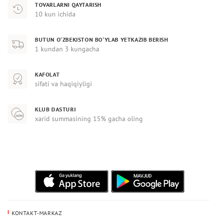
TOVARLARNI QAYTARISH
10 kun ichida
BUTUN O‘ZBEKISTON BO‘YLAB YETKAZIB BERISH
1 kundan 3 kungacha
KAFOLAT
sifati va haqiqiyligi
KLUB DASTURI
xarid summasining 15% gacha oling
KONTAKT-MARKAZ