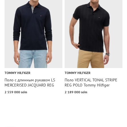
TOMMY HILFIGER
TOMMY HILFIGER
C
Поло с длинным рукавом LS
Поло VERTICAL TONAL STRIPE
П
MERCERISED JACQUARD REG
REG POLO Tommy Hilfiger
P
POLO Tommy Hilfiger
2 559 000 so‘m
2 189 000 so‘m
1