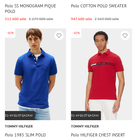
Polo SS MONOGRAM PIQUE
Polo COTTON POLO SWEATER
POLO
511 600 so‘m
1 279 000 so‘m
947 600 so‘m
2 369 000 so‘m
-60%
-60%
31-AVGUSTGACHA!
31-AVGUSTGACHA!
TOMMY HILFIGER
TOMMY HILFIGER
Polo 1985 SLIM POLO
Polo HILFIGER CHEST INSERT