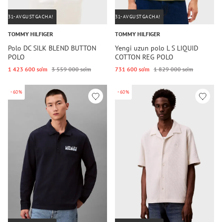
31-AVGUSTGACHA!
31-AVGUSTGACHA!
TOMMY HILFIGER
TOMMY HILFIGER
Polo DC SILK BLEND BUTTON
Yengi uzun polo L S LIQUID
POLO
COTTON REG POLO
1 423 600 so‘m
3 559 000 so‘m
731 600 so‘m
1 829 000 so‘m
-60%
-60%