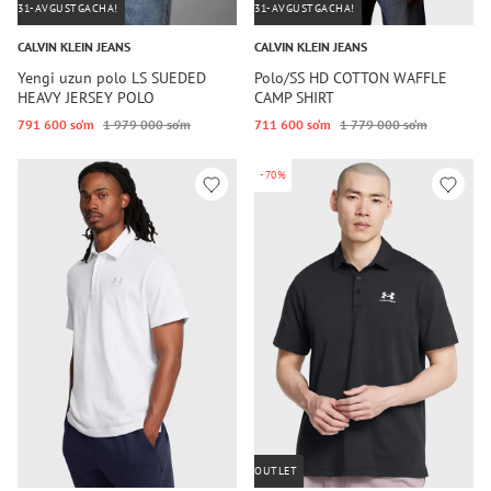
31-AVGUSTGACHA!
31-AVGUSTGACHA!
CALVIN KLEIN JEANS
CALVIN KLEIN JEANS
Yengi uzun polo LS SUEDED
Polo/SS HD COTTON WAFFLE
HEAVY JERSEY POLO
CAMP SHIRT
791 600 so‘m
1 979 000 so‘m
711 600 so‘m
1 779 000 so‘m
-70%
OUTLET