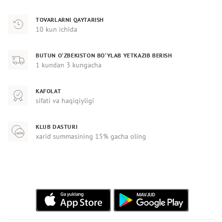
TOVARLARNI QAYTARISH
10 kun ichida
BUTUN O‘ZBEKISTON BO‘YLAB YETKAZIB BERISH
1 kundan 3 kungacha
KAFOLAT
sifati va haqiqiyligi
KLUB DASTURI
xarid summasining 15% gacha oling