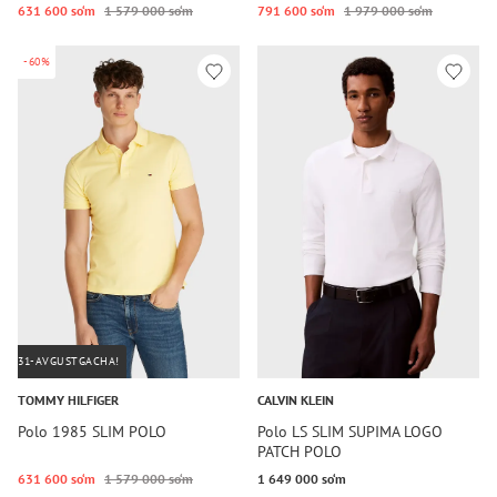
631 600 so‘m
1 579 000 so‘m
791 600 so‘m
1 979 000 so‘m
-60%
31-AVGUSTGACHA!
TOMMY HILFIGER
CALVIN KLEIN
Polo 1985 SLIM POLO
Polo LS SLIM SUPIMA LOGO
PATCH POLO
631 600 so‘m
1 579 000 so‘m
1 649 000 so‘m