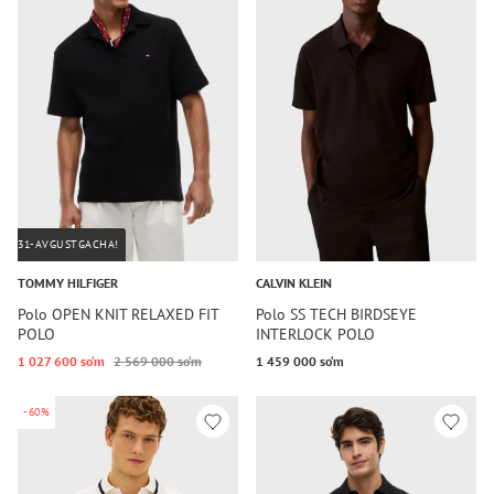
31-AVGUSTGACHA!
TOMMY HILFIGER
CALVIN KLEIN
Polo OPEN KNIT RELAXED FIT
Polo SS TECH BIRDSEYE
POLO
INTERLOCK POLO
1 027 600 so‘m
2 569 000 so‘m
1 459 000 so‘m
-60%