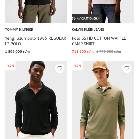
31-AVGUSTGACHA!
TOMMY HILFIGER
CALVIN KLEIN JEANS
Yengi uzun polo 1985 REGULAR
Polo SS HD COTTON WAFFLE
LS POLO
CAMP SHIRT
1 809 000 so‘m
711 600 so‘m
1 779 000 so‘m
-60%
-60%