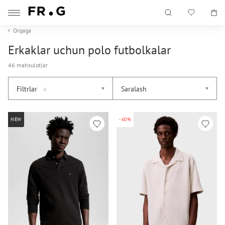
Orqaga
Erkaklar uchun polo futbolkalar
46 mahsulotlar
Filtrlar
Saralash
4
NEW
-60%