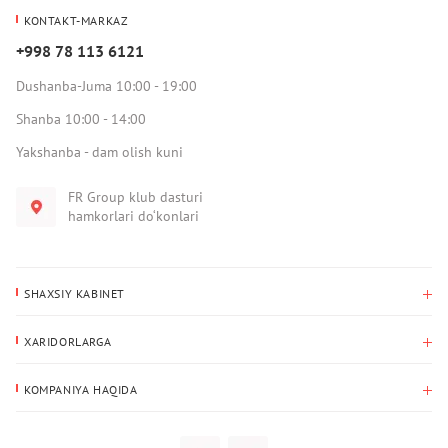
KONTAKT-MARKAZ
+998 78 113 6121
Dushanba-Juma 10:00 - 19:00
Shanba 10:00 - 14:00
Yakshanba - dam olish kuni
FR Group klub dasturi
hamkorlari do‘konlari
SHAXSIY KABINET
Xaridlar tarixi
XARIDORLARGA
Mening ma’lumotlarim
To‘lov va yetkazib berish
Yetkazib berish manzili
KOMPANIYA HAQIDA
Qaytarish
Biz haqimizda
Sevimlilar
Savol-javoblar