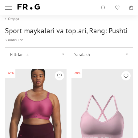
Orqaga
Sport maykalari va toplari, Rang: Pushti
3 mahsulot
Filtrlar
Saralash
4
-60%
-60%