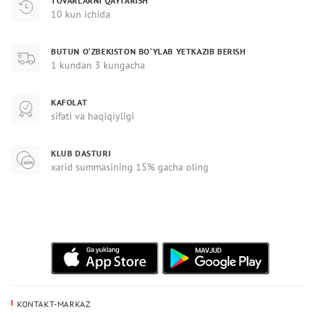
TOVARLARNI QAYTARISH
10 kun ichida
BUTUN O‘ZBEKISTON BO‘YLAB YETKAZIB BERISH
1 kundan 3 kungacha
KAFOLAT
sifati va haqiqiyligi
KLUB DASTURI
xarid summasining 15% gacha oling
KONTAKT-MARKAZ