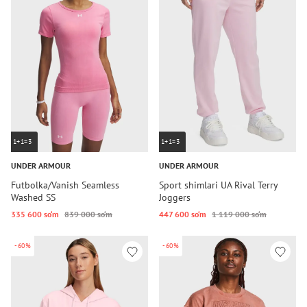
1+1=3
1+1=3
UNDER ARMOUR
UNDER ARMOUR
Futbolka/Vanish Seamless
Sport shimlari UA Rival Terry
Washed SS
Joggers
335 600 so‘m
839 000 so‘m
447 600 so‘m
1 119 000 so‘m
-60%
-60%