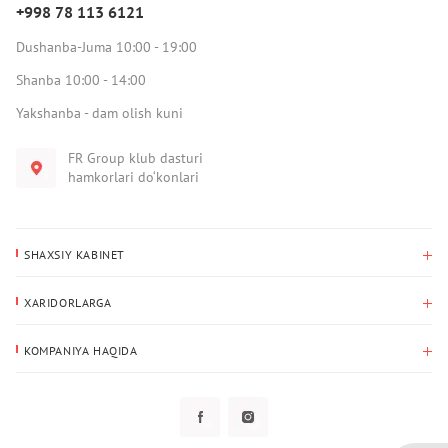
+998 78 113 6121
Dushanba-Juma 10:00 - 19:00
Shanba 10:00 - 14:00
Yakshanba - dam olish kuni
FR Group klub dasturi
hamkorlari do‘konlari
SHAXSIY KABINET
Xaridlar tarixi
XARIDORLARGA
Mening ma’lumotlarim
To‘lov va yetkazib berish
Yetkazib berish manzili
KOMPANIYA HAQIDA
Qaytarish
Biz haqimizda
Sevimlilar
Savol-javoblar
Maxfiylik siyosati
Klub dasturi
Klub dasturi