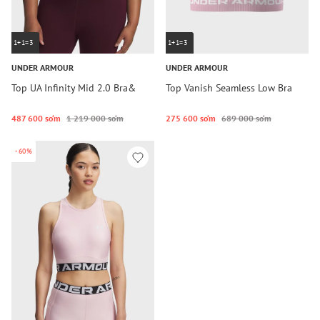
1+1=3
1+1=3
UNDER ARMOUR
UNDER ARMOUR
Top UA Infinity Mid 2.0 Bra&
Top Vanish Seamless Low Bra
487 600 so‘m
1 219 000 so‘m
275 600 so‘m
689 000 so‘m
-60%