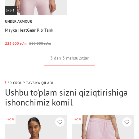
1+1=3
UNDER ARMOUR
Mayka HeatGear Rib Tank
223 600 so‘m
559 000 so‘m
3 dan 3 mahsulotlar
FR GROUP TAVSIYA QILADI
Ushbu to‘plam sizni qiziqtirishiga
ishonchimiz komil
-60%
-60%