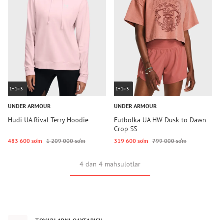
1+1=3
1+1=3
UNDER ARMOUR
UNDER ARMOUR
Hudi UA Rival Terry Hoodie
Futbolka UA HW Dusk to Dawn
Crop SS
483 600 so‘m
1 209 000 so‘m
319 600 so‘m
799 000 so‘m
4 dan 4 mahsulotlar