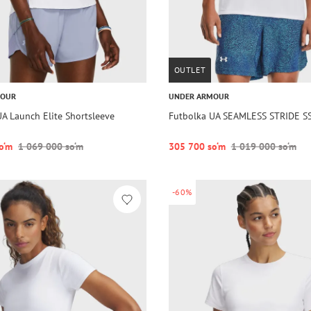
OUTLET
MOUR
UNDER ARMOUR
A Launch Elite Shortsleeve
Futbolka UA SEAMLESS STRIDE S
o‘m
1 069 000 so‘m
305 700 so‘m
1 019 000 so‘m
-60%