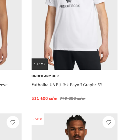
1+1=3
UNDER ARMOUR
eeve
Futbolka UA Pjt Rck Payoff Graphc SS
311 600 so‘m
779 000 so‘m
-60%