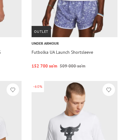
OUTLET
UNDER ARMOUR
S
Futbolka UA Launch Shortsleeve
152 700 so‘m
509 000 so‘m
-60%