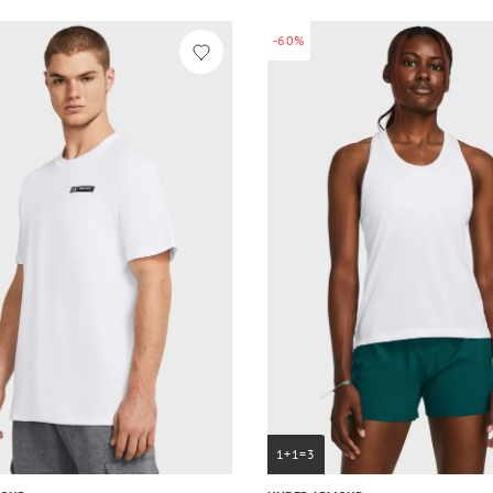
-60%
1+1=3