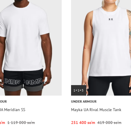
1+1=3
MOUR
UNDER ARMOUR
UA Meridian SS
Mayka UA Rival Muscle Tank
o‘m
1 119 000 so‘m
251 400 so‘m
419 000 so‘m