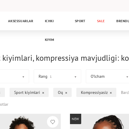
AKSESSUARLAR
ICHKI
SPORT
SALE
BREND
KIYIM
 kiyimlari, kompressiya mavjudligi: k
Rang
O’lcham
1
Sport kiyimlari
Oq
Kompressiyasiz
Barc
otlar
NEW