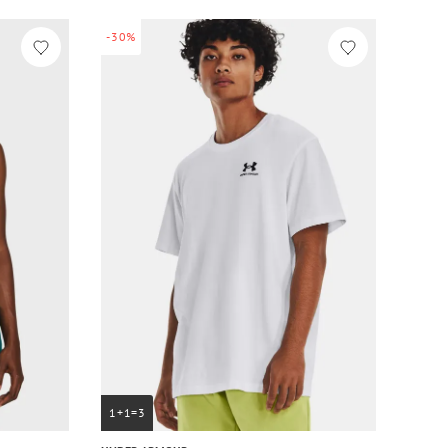
-30%
1+1=3