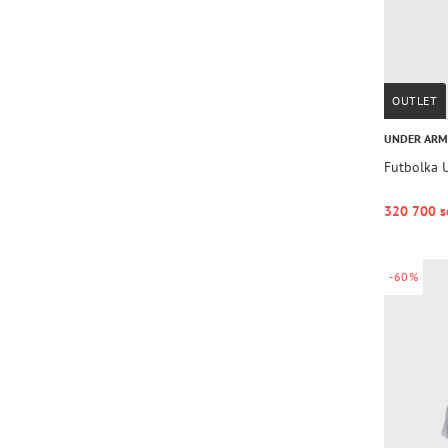
OUTLET
UNDER AR
Futbolka U
320 700 s
-60%