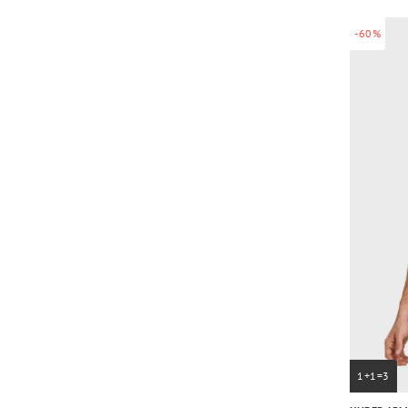
-60%
1+1=3