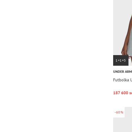
1+1=3
UNDER AR
Futbolka U
187 600 s
-60%