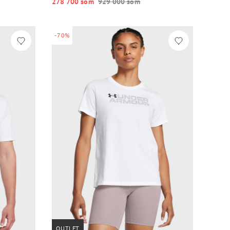
278 700 so‘m
929 000 so‘m
-70%
OUTLET