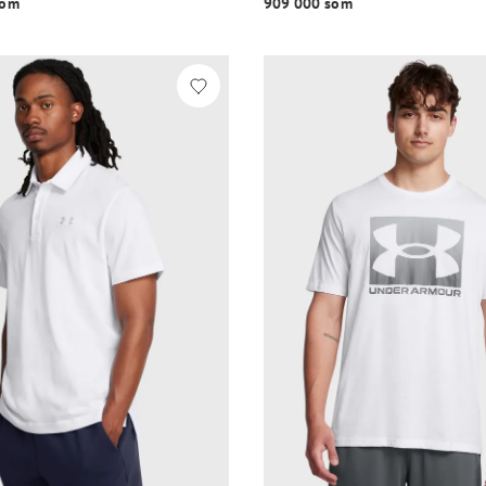
o‘m
909 000 so‘m