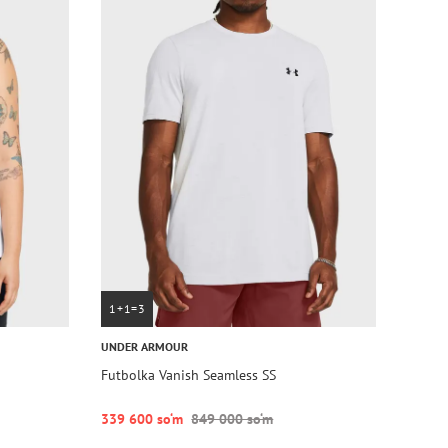
1+1=3
UNDER ARMOUR
Futbolka Vanish Seamless SS
339 600 so‘m
849 000 so‘m