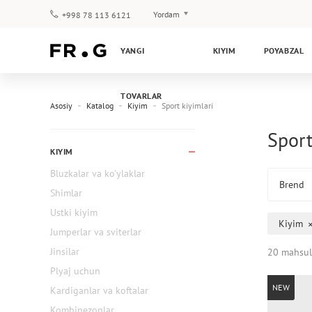
Yordam
+998 78 113 6121
To‘lov va yetkazib berish
YANGI
KIYIM
POYABZAL
Savol-javoblar
Klub dasturi
TOVARLAR
Kafolat
Asosiy
Katalog
Kiyim
Sport kiyimlari
Sport
KIYIM
Bluzkalar va ko'ylaklar
Brend
Shimlar
Ustki kiyim
Kiyim
Jumperlar va sviterlar
Jinsilar
20 mahsul
Plyaj uchun
NEW
Kardiganlar va koftalar
Kombinezonlar