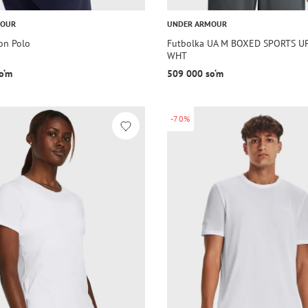
MOUR
UNDER ARMOUR
on Polo
Futbolka UA M BOXED SPORTS U
WHT
o‘m
509 000 so‘m
-70%