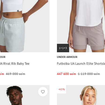
1+1=3
MOUR
UNDER ARMOUR
A Rival Rib Baby Tee
Futbolka UA Launch Elite Shortsl
o‘m
469 000 so‘m
447 600 so‘m
1 119 000 so‘m
-40%