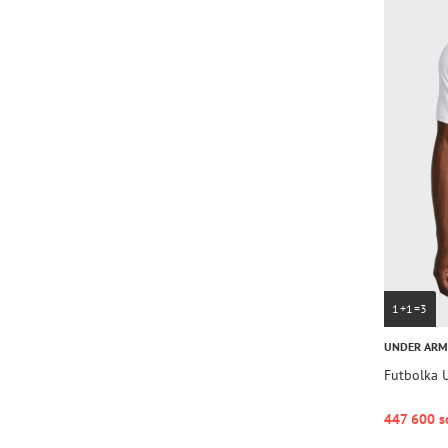
1+1=3
UNDER AR
Futbolka 
447 600 s