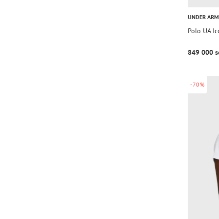
UNDER AR
Polo UA Ic
849 000 s
-70%