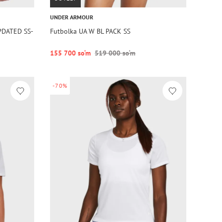
UNDER ARMOUR
PDATED SS-
Futbolka UA W BL PACK SS
155 700 so‘m
519 000 so‘m
-70%