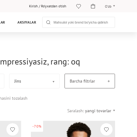
Kirish
/
Ro‘yxatdan o‘tish
O‘zb
O‘zb
LAR
AKSIYALAR
Рус
ompressiyasiz, rang: oq
Jins
Barcha filtrlar
hasini tozalash
Saralash:
yangi tovarlar
-70%