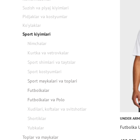
Suzish va plyaj kiyimlari
Pidjaklar va kostyumlar
Ko'ylaklar
Sport kiyimlari
Nimchalar
Kurtka va vetrovkalar
Sport shimlari va taytslar
Sport kostyumlari
Sport maykalari va toplari
Futbolkalar
Futbolkalar va Polo
Xudilari, koftalar va svitshotlar
Shortiklar
UNDER AR
Futbolka
Yubkalar
Toplar va maykalar